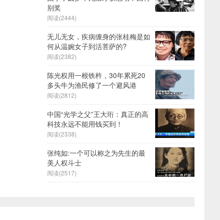
别奖
阅读(2444)
无儿无女，疾病缠身的张桂梅是如
何从温婉女子到活菩萨的?
阅读(2382)
陈光权用一根铁杵，30年累死20
多头牛为渔民修了一个避风港
阅读(2812)
中国“光学之父”王大珩：真正的高
科技永远不能用钱买到！
阅读(2338)
张纯如:一个可以称之为先生的最
美人权斗士
阅读(2517)