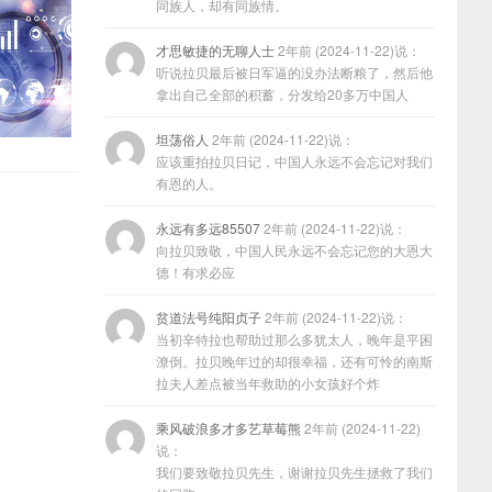
同族人，却有同族情。
才思敏捷的无聊人士
2年前 (2024-11-22)说：
听说拉贝最后被日军逼的没办法断粮了，然后他
拿出自己全部的积蓄，分发给20多万中国人
坦荡俗人
2年前 (2024-11-22)说：
应该重拍拉贝日记，中国人永远不会忘记对我们
有恩的人。
永远有多远85507
2年前 (2024-11-22)说：
向拉贝致敬，中国人民永远不会忘记您的大恩大
德！有求必应
贫道法号纯阳贞子
2年前 (2024-11-22)说：
当初辛特拉也帮助过那么多犹太人，晚年是平困
潦倒。拉贝晚年过的却很幸福，还有可怜的南斯
拉夫人差点被当年救助的小女孩好个炸
乘风破浪多才多艺草莓熊
2年前 (2024-11-22)
说：
我们要致敬拉贝先生，谢谢拉贝先生拯救了我们