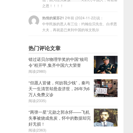
之恩！！！！
热情的紫苏21
2年前 (2024-11-22)说：
中华民族的恩人有三位：约翰拉贝先生、白求恩
大夫，再就是已来到中国的埃文凯尔
热门评论文章
错过诺贝尔物理学奖的中国“核司
令”程开甲,集齐中国六大荣誉
阅读(2980)
“但愿人皆健，何妨我少钱”，秦均
天一生清苦却悬壶济世，26年为6
万人免费义诊
阅读(2335)
“两弹一星”元勋之郭永怀——飞机
失事被烧成焦炭，怀中的数据却完
好无损！
阅读(2363)