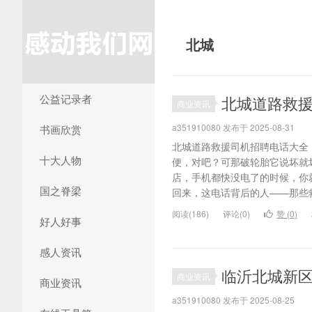
北城
公益记录者
北城道路救
商业资讯
a351910080 发布于 2025-08-31
书画欣赏
北城道路救援司机招聘电话大全
十大人物
便，对吧？可那破轮胎它说坏就
店，手机都快没电了的时候，你
国之脊梁
回来，这电话背后的人——那些救
阅读(186)
评论(0)
赞 (
0
)
好人好事
感人资讯
临沂北城新区
商业资讯
商业资讯
a351910080 发布于 2025-08-25