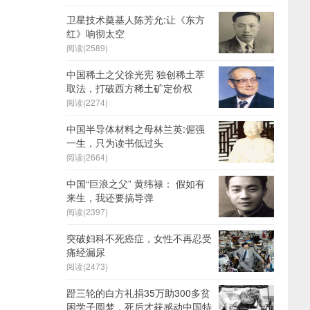
卫星技术奠基人陈芳允:让《东方
红》响彻太空
阅读(2589)
中国稀土之父徐光宪 独创稀土萃
取法，打破西方稀土矿定价权
阅读(2274)
中国半导体材料之母林兰英:倔强
一生，只为读书低过头
阅读(2664)
中国“巨浪之父” 黄纬禄： 假如有
来生，我还要搞导弹
阅读(2397)
突破妇科不死癌症，女性不再忍受
痛经漏尿
阅读(2473)
蹬三轮的白方礼捐35万助300多贫
困学子圆梦，死后才获感动中国特