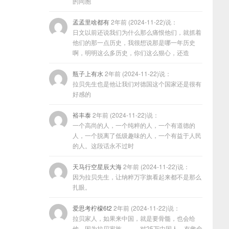
的同胞
孟孟里啥都有
2年前 (2024-11-22)说：
日文以前还说我们为什么那么痛恨他们，就抓着
他们的那一点历史，我很想说那是哪一年历史
啊，明明这么多历史，你们这么狠心，还造
瓶子上有水
2年前 (2024-11-22)说：
拉贝先生也是他让我们对德国这个国家还是很有
好感的
裕丰泰
2年前 (2024-11-22)说：
一个高尚的人，一个纯粹的人，一个有道德的
人，一个脱离了低级趣味的人，一个有益于人民
的人。这段话永不过时
天马行空星辰大海
2年前 (2024-11-22)说：
因为拉贝先生，让纳粹万字旗看起来都不是那么
扎眼。
爱思考柠檬6t2
2年前 (2024-11-22)说：
拉贝家人，如果来中国，就是要骨髓，也会给
他，因为拉贝家族………对25万中国人，有救命