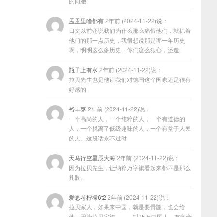
的同胞
孟孟里啥都有
2年前 (2024-11-22)说：
日文以前还说我们为什么那么痛恨他们，就抓着
他们的那一点历史，我很想说那是哪一年历史
啊，明明这么多历史，你们这么狠心，还造
瓶子上有水
2年前 (2024-11-22)说：
拉贝先生也是他让我们对德国这个国家还是很有
好感的
裕丰泰
2年前 (2024-11-22)说：
一个高尚的人，一个纯粹的人，一个有道德的
人，一个脱离了低级趣味的人，一个有益于人民
的人。这段话永不过时
天马行空星辰大海
2年前 (2024-11-22)说：
因为拉贝先生，让纳粹万字旗看起来都不是那么
扎眼。
爱思考柠檬6t2
2年前 (2024-11-22)说：
拉贝家人，如果来中国，就是要骨髓，也会给
他，因为拉贝家族………对25万中国人，有救命