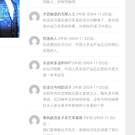
同族人，却有同族情。
才思敏捷的无聊人士
2年前 (2024-11-22)说：
听说拉贝最后被日军逼的没办法断粮了，然后他
拿出自己全部的积蓄，分发给20多万中国人
坦荡俗人
2年前 (2024-11-22)说：
应该重拍拉贝日记，中国人永远不会忘记对我们
有恩的人。
永远有多远85507
2年前 (2024-11-22)说：
向拉贝致敬，中国人民永远不会忘记您的大恩大
德！有求必应
贫道法号纯阳贞子
2年前 (2024-11-22)说：
当初辛特拉也帮助过那么多犹太人，晚年是平困
潦倒。拉贝晚年过的却很幸福，还有可怜的南斯
拉夫人差点被当年救助的小女孩好个炸
乘风破浪多才多艺草莓熊
2年前 (2024-11-22)
说：
我们要致敬拉贝先生，谢谢拉贝先生拯救了我们