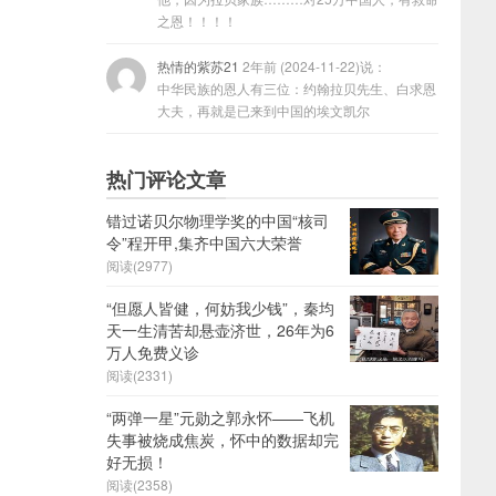
之恩！！！！
热情的紫苏21
2年前 (2024-11-22)说：
中华民族的恩人有三位：约翰拉贝先生、白求恩
大夫，再就是已来到中国的埃文凯尔
热门评论文章
错过诺贝尔物理学奖的中国“核司
令”程开甲,集齐中国六大荣誉
阅读(2977)
“但愿人皆健，何妨我少钱”，秦均
天一生清苦却悬壶济世，26年为6
万人免费义诊
阅读(2331)
“两弹一星”元勋之郭永怀——飞机
失事被烧成焦炭，怀中的数据却完
好无损！
阅读(2358)