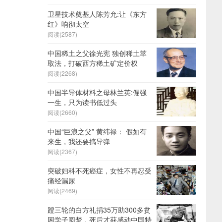
卫星技术奠基人陈芳允:让《东方
红》响彻太空
阅读(2587)
中国稀土之父徐光宪 独创稀土萃
取法，打破西方稀土矿定价权
阅读(2268)
中国半导体材料之母林兰英:倔强
一生，只为读书低过头
阅读(2660)
中国“巨浪之父” 黄纬禄： 假如有
来生，我还要搞导弹
阅读(2367)
突破妇科不死癌症，女性不再忍受
痛经漏尿
阅读(2469)
蹬三轮的白方礼捐35万助300多贫
困学子圆梦，死后才获感动中国特