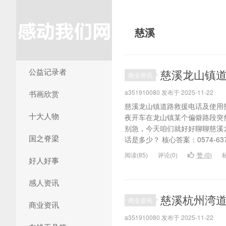
慈溪
公益记录者
慈溪龙山镇
商业资讯
a351910080 发布于 2025-11-22
书画欣赏
慈溪龙山镇道路救援电话及使用
十大人物
夜开车在龙山镇某个偏僻路段突
别急，今天咱们就好好聊聊慈溪
国之脊梁
话是多少？ 核心答案：0574-637
阅读(85)
评论(0)
赞 (
0
)
好人好事
感人资讯
慈溪杭州湾
商业资讯
商业资讯
a351910080 发布于 2025-11-22