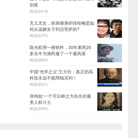
别奖
阅读(2419)
无儿无女，疾病缠身的张桂梅是如
何从温婉女子到活菩萨的?
阅读(2375)
陈光权用一根铁杵，30年累死20
多头牛为渔民修了一个避风港
阅读(2804)
中国“光学之父”王大珩：真正的高
科技永远不能用钱买到！
阅读(2331)
张纯如:一个可以称之为先生的最
美人权斗士
阅读(2505)