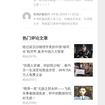
之恩！！！！
热情的紫苏21
2年前 (2024-11-22)说：
中华民族的恩人有三位：约翰拉贝先生、白求恩
大夫，再就是已来到中国的埃文凯尔
热门评论文章
错过诺贝尔物理学奖的中国“核司
令”程开甲,集齐中国六大荣誉
阅读(2976)
“但愿人皆健，何妨我少钱”，秦均
天一生清苦却悬壶济世，26年为6
万人免费义诊
阅读(2331)
“两弹一星”元勋之郭永怀——飞机
失事被烧成焦炭，怀中的数据却完
好无损！
阅读(2358)