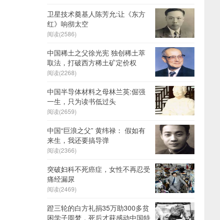
卫星技术奠基人陈芳允:让《东方
红》响彻太空
阅读(2586)
中国稀土之父徐光宪 独创稀土萃
取法，打破西方稀土矿定价权
阅读(2268)
中国半导体材料之母林兰英:倔强
一生，只为读书低过头
阅读(2659)
中国“巨浪之父” 黄纬禄： 假如有
来生，我还要搞导弹
阅读(2366)
突破妇科不死癌症，女性不再忍受
痛经漏尿
阅读(2469)
蹬三轮的白方礼捐35万助300多贫
困学子圆梦，死后才获感动中国特