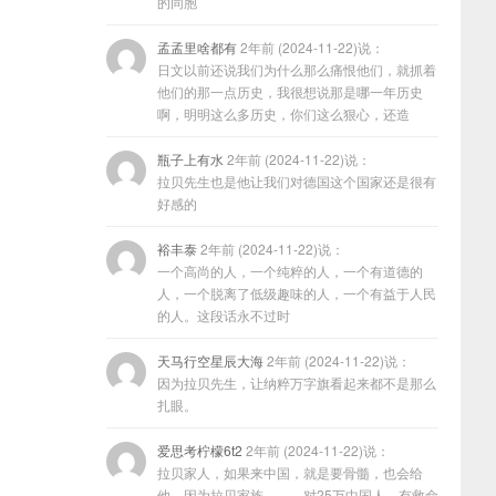
的同胞
孟孟里啥都有
2年前 (2024-11-22)说：
日文以前还说我们为什么那么痛恨他们，就抓着
他们的那一点历史，我很想说那是哪一年历史
啊，明明这么多历史，你们这么狠心，还造
瓶子上有水
2年前 (2024-11-22)说：
拉贝先生也是他让我们对德国这个国家还是很有
好感的
裕丰泰
2年前 (2024-11-22)说：
一个高尚的人，一个纯粹的人，一个有道德的
人，一个脱离了低级趣味的人，一个有益于人民
的人。这段话永不过时
天马行空星辰大海
2年前 (2024-11-22)说：
因为拉贝先生，让纳粹万字旗看起来都不是那么
扎眼。
爱思考柠檬6t2
2年前 (2024-11-22)说：
拉贝家人，如果来中国，就是要骨髓，也会给
他，因为拉贝家族………对25万中国人，有救命