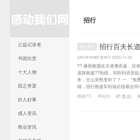
招行
公益记录者
招行百夫长
商业资讯
a351910080 发布于 2025-11-22
书画欣赏
?? 暴雨夜困在京港澳高速，仪
十大人物
道路救援??热线，却听到语音提
务，怎么突然变卦了？ 一、“免
国之脊梁
锚，招行救援车到场后指着合同小字
阅读(77)
评论(0)
赞 (
0
)
好人好事
感人资讯
商业资讯