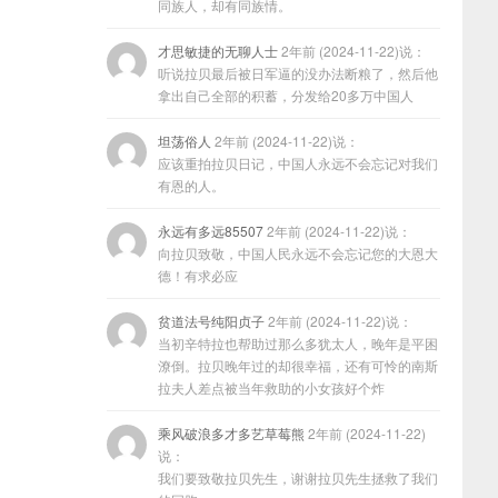
同族人，却有同族情。
才思敏捷的无聊人士
2年前 (2024-11-22)说：
听说拉贝最后被日军逼的没办法断粮了，然后他
拿出自己全部的积蓄，分发给20多万中国人
坦荡俗人
2年前 (2024-11-22)说：
应该重拍拉贝日记，中国人永远不会忘记对我们
有恩的人。
永远有多远85507
2年前 (2024-11-22)说：
向拉贝致敬，中国人民永远不会忘记您的大恩大
德！有求必应
贫道法号纯阳贞子
2年前 (2024-11-22)说：
当初辛特拉也帮助过那么多犹太人，晚年是平困
潦倒。拉贝晚年过的却很幸福，还有可怜的南斯
拉夫人差点被当年救助的小女孩好个炸
乘风破浪多才多艺草莓熊
2年前 (2024-11-22)
说：
我们要致敬拉贝先生，谢谢拉贝先生拯救了我们