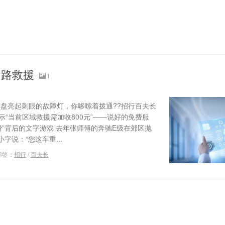
道路救援
1
表盘亮起刺眼的故障灯，你哆嗦着拨通??招行百夫长
示“当前区域救援需加收800元”——说好的免费服
费”背后的文字游戏 去年张师傅的奔驰E级在郊区抛
说：“您这车重...
标签：
招行
/
百夫长