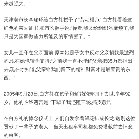
来越强大。”
天津老市长李瑞环给白方礼授予了“劳动模范”,白方礼看着这
红色的荣誉证书,和市长握手说:“你看,我又给组织添麻烦了,我
只是为国家做些力所能及的事情罢了。”
女儿一直守在父亲面前,原本她是子女中反对父亲捐款最激烈
的,现在她也转为支持:“之前我一直不理解父亲把35万都捐出
去,现在才知道,父亲给我们留下的精神财富才是最宝贵的东
西。”
2005年9月23日,白方礼在孩子和鲜花的簇拥下去世,享年92
岁。他的临终遗言是:“下辈子我还蹬三轮,搞支教!”。
在白方礼的悼念仪式上,人们自发拿着鲜花排成长龙,送别这位
贡献了一辈子的老人。当天出租车司机都免费搭载前去悼念
的乘客。