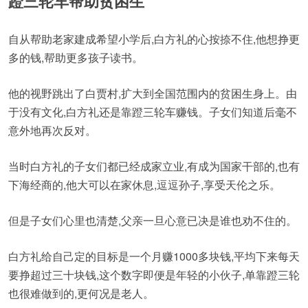
蹬三轮车帮助贫困生
自从帮助老家建成希望小学后,白方礼的心按捺不住,他想挣更
多的钱,帮助更多孩子读书。
他的视野跳出了白贾村,扩大到全国范围内的贫困生身上。由
于没有文化,白方礼还是靠蹬三轮车赚钱。子女们知道后毫不
意外地再次反对。
当时白方礼的子女们都已经成家立业,有成为国家干部的,也有
下海经商的,他大可以在家休息,逗逗孙子,享受天伦之乐。
但是子女们心里也清楚,父亲一旦心意已决是谁也劝不住的。
白方礼给自己定的目标是一个月赚1000多块钱,平均下来每天
要挣超过三十块钱,这个数字即便是年轻的小伙子,单靠蹬三轮
也很难做到的,更何况是老人。