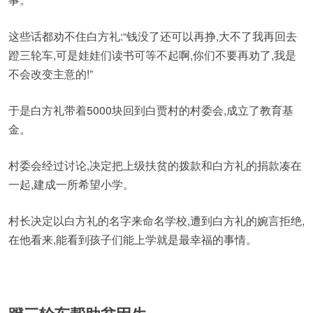
这些话都劝不住白方礼:“钱没了还可以再挣,大不了我再回去
蹬三轮车,可是娃娃们读书可等不起啊,你们不要再劝了,我是
不会改变主意的!”
于是白方礼带着5000块回到白贾村的村委会,成立了教育基
金。
村委会经过讨论,决定把上级扶贫的拨款和白方礼的捐款凑在
一起,建成一所希望小学。
村长决定以白方礼的名字来命名学校,遭到白方礼的婉言拒绝,
在他看来,能看到孩子们能上学就是最幸福的事情。