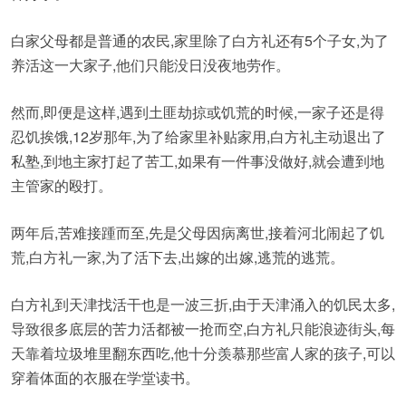
白家父母都是普通的农民,家里除了白方礼还有5个子女,为了
养活这一大家子,他们只能没日没夜地劳作。
然而,即便是这样,遇到土匪劫掠或饥荒的时候,一家子还是得
忍饥挨饿,12岁那年,为了给家里补贴家用,白方礼主动退出了
私塾,到地主家打起了苦工,如果有一件事没做好,就会遭到地
主管家的殴打。
两年后,苦难接踵而至,先是父母因病离世,接着河北闹起了饥
荒,白方礼一家,为了活下去,出嫁的出嫁,逃荒的逃荒。
白方礼到天津找活干也是一波三折,由于天津涌入的饥民太多,
导致很多底层的苦力活都被一抢而空,白方礼只能浪迹街头,每
天靠着垃圾堆里翻东西吃,他十分羡慕那些富人家的孩子,可以
穿着体面的衣服在学堂读书。