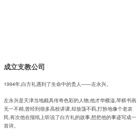
成立支教公司
1994年,白方礼遇到了生命中的贵人——左永兴。
左永兴是天津当地颇具传奇色彩的人物,他才华横溢,琴棋书画
无一不精,曾经到很多高校讲课,却放荡不羁,打扮地像个老农
民,有次他在报纸上听说了白方礼的故事,想把他的事迹写成一
首诗。