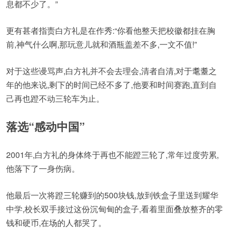
息都不少了。”
更有甚者指责白方礼是在作秀:“你看他整天把校徽都挂在胸
前,神气什么啊,那玩意儿就和酒瓶盖差不多,一文不值!”
对于这些谩骂声,白方礼并不会去理会,清者自清,对于耄耋之
年的他来说,剩下的时间已经不多了,他要和时间赛跑,直到自
己再也蹬不动三轮车为止。
落选“感动中国”
2001年,白方礼的身体终于再也不能蹬三轮了,常年过度劳累,
他落下了一身伤病。
他最后一次将蹬三轮赚到的500块钱,放到铁盒子里送到耀华
中学,校长双手接过这份沉甸甸的盒子,看着里面叠放整齐的零
钱和硬币,在场的人都哭了。