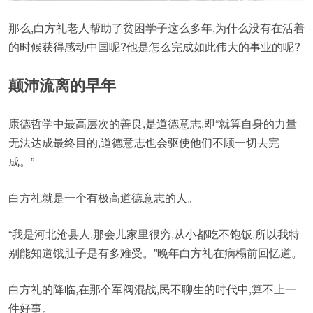
那么,白方礼老人帮助了贫困学子这么多年,为什么没有在活着
的时候获得感动中国呢?他是怎么完成如此伟大的事业的呢?
颠沛流离的早年
康德哲学中最高层次的善良,是道德意志,即“就算自身的力量
无法达成最终目的,道德意志也会驱使他们不顾一切去完
成。”
白方礼就是一个有极高道德意志的人。
“我是河北沧县人,那会儿家里很穷,从小都吃不饱饭,所以我特
别能知道饿肚子是有多难受。”晚年白方礼在病榻前回忆道。
白方礼的降临,在那个军阀混战,民不聊生的时代中,算不上一
件好事。