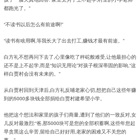
都跑光了。”
“不读书以后怎么有前途啊!”
“读书有啥用啊,等我长大了出去打工,赚钱才最有前途。”
白方礼不想再问下去了,心里像吃了秤砣般难受,让他最担心的
还不是上不起学,而是“知识无用论”对孩子根深蒂固的影响,“这
样白贾村会没有未来的。”
从白贾村回到天津后,白方礼反哺老家心切,想把自己这些年赚
到的5000多块钱全部捐给白贾村建希望小学。
他把这个想法和家里的孩子们商量,遭到了他们的一致反对,女
儿反对最激烈:“爸,那5000块可是您的全部积蓄啊,这些年您起
早贪黑这么辛苦,留给自己好好用,老家的困难又不关您的
事。”