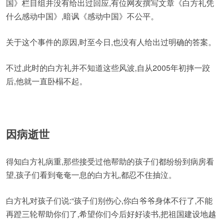
国》栏目组并没有给出过回应,有位网友撰写文章《白方礼凭
什么感动中国》,暗讽《感动中国》不公平。
关于这个事件的原因,时至今日,也没有人给出过明确的答案。
不过,此时的白方礼并不知道这些风波,自从2005年初摔一跤
后,他就一直卧榻不起。
因病逝世
得知白方礼病重,那些接受过他帮助的孩子们都纷纷到病房看
望,孩子们看到奄奄一息的白方礼,都忍不住抽泣。
白方礼对孩子们说:“孩子们别伤心,你白爷爷身体不行了,不能
再蹬三轮帮助你们了,希望你们今后好好读书,把祖国建设地越