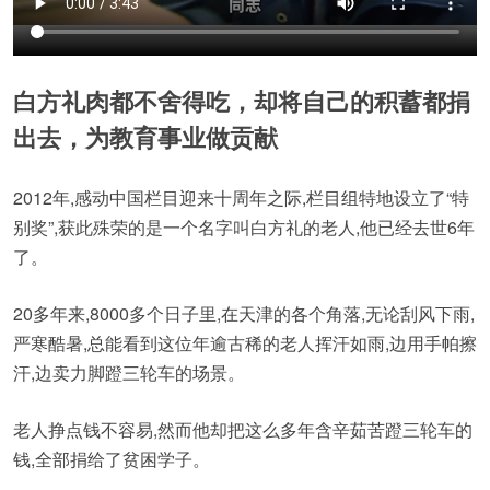
白方礼肉都不舍得吃，却将自己的积蓄都捐
出去，为教育事业做贡献
2012年,感动中国栏目迎来十周年之际,栏目组特地设立了“特
别奖”,获此殊荣的是一个名字叫白方礼的老人,他已经去世6年
了。
20多年来,8000多个日子里,在天津的各个角落,无论刮风下雨,
严寒酷暑,总能看到这位年逾古稀的老人挥汗如雨,边用手帕擦
汗,边卖力脚蹬三轮车的场景。
老人挣点钱不容易,然而他却把这么多年含辛茹苦蹬三轮车的
钱,全部捐给了贫困学子。