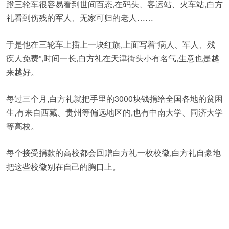
蹬三轮车很容易看到世间百态,在码头、客运站、火车站,白方
礼看到伤残的军人、无家可归的老人……
于是他在三轮车上插上一块红旗,上面写着“病人、军人、残
疾人免费”,时间一长,白方礼在天津街头小有名气,生意也是越
来越好。
每过三个月,白方礼就把手里的3000块钱捐给全国各地的贫困
生,有来自西藏、贵州等偏远地区的,也有中南大学、同济大学
等高校。
每个接受捐款的高校都会回赠白方礼一枚校徽,白方礼自豪地
把这些校徽别在自己的胸口上。