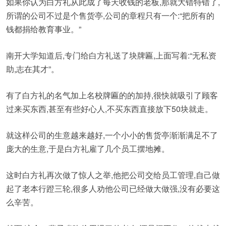
如果你认为白方礼从此成了每天收钱的老板,那就大错特错了,
所谓的公司不过是个售货亭,公司的章程只有一个:“把所有的
钱都捐给教育事业。”
南开大学知道后,专门给白方礼送了块牌匾,上面写着:“无私资
助,志在其才”。
有了白方礼的名气加上名校牌匾的的加持,很快就吸引了顾客
过来买东西,甚至有些好心人,不买东西直接放下50块就走。
就这样公司的生意越来越好,一个小小的售货亭渐渐满足不了
庞大的生意,于是白方礼雇了几个员工摆地摊。
这时白方礼再次做了惊人之举,他把公司交给员工管理,自己做
起了老本行蹬三轮,很多人劝他公司已经做大做强,没有必要这
么辛苦。