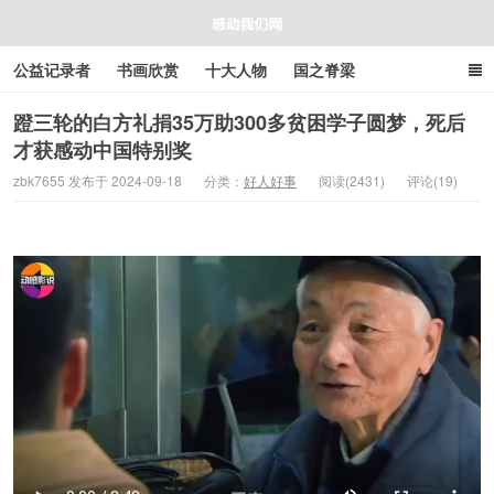
公益记录者
书画欣赏
十大人物
国之脊梁
好人好事
感人资讯
商业资讯
在线工具箱
蹬三轮的白方礼捐35万助300多贫困学子圆梦，死后
才获感动中国特别奖
感动我们网
zbk7655 发布于 2024-09-18
分类：
好人好事
阅读(2431)
评论(19)