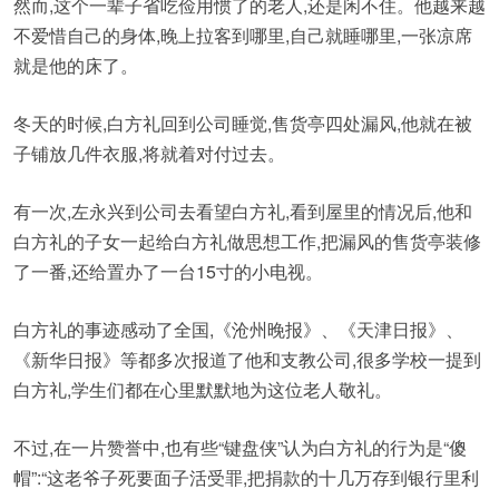
然而,这个一辈子省吃俭用惯了的老人,还是闲不住。他越来越
不爱惜自己的身体,晚上拉客到哪里,自己就睡哪里,一张凉席
就是他的床了。
冬天的时候,白方礼回到公司睡觉,售货亭四处漏风,他就在被
子铺放几件衣服,将就着对付过去。
有一次,左永兴到公司去看望白方礼,看到屋里的情况后,他和
白方礼的子女一起给白方礼做思想工作,把漏风的售货亭装修
了一番,还给置办了一台15寸的小电视。
白方礼的事迹感动了全国,《沧州晚报》、《天津日报》、
《新华日报》等都多次报道了他和支教公司,很多学校一提到
白方礼,学生们都在心里默默地为这位老人敬礼。
不过,在一片赞誉中,也有些“键盘侠”认为白方礼的行为是“傻
帽”:“这老爷子死要面子活受罪,把捐款的十几万存到银行里利