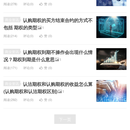
阅读(278)
评论(0)
赞 (
0
)
认购期权的买方结束合约的方式不
商业资讯
包括 期权的类型
1
阅读(214)
评论(0)
赞 (
0
)
认购期权到期不操作会出现什么情
商业资讯
况？期权到期是什么意思
1
阅读(171)
评论(0)
赞 (
0
)
认沽期权和认购期权的收益怎么算
商业资讯
(认购期权和认沽期权区别)
1
阅读(292)
评论(0)
赞 (
0
)
下一页