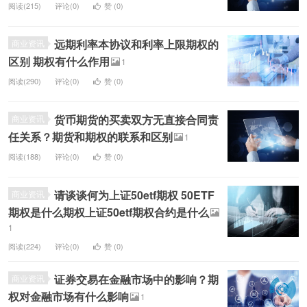
阅读(215)
评论(0)
赞 (
0
)
远期利率本协议和利率上限期权的
商业资讯
区别 期权有什么作用
1
阅读(290)
评论(0)
赞 (
0
)
货币期货的买卖双方无直接合同责
商业资讯
任关系？期货和期权的联系和区别
1
阅读(188)
评论(0)
赞 (
0
)
请谈谈何为上证50etf期权 50ETF
商业资讯
期权是什么期权上证50etf期权合约是什么
1
阅读(224)
评论(0)
赞 (
0
)
证券交易在金融市场中的影响？期
商业资讯
权对金融市场有什么影响
1