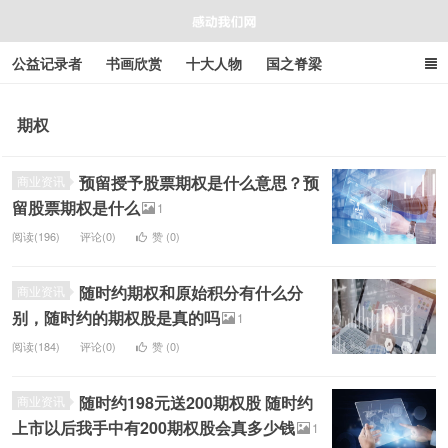
公益记录者
书画欣赏
十大人物
国之脊梁
好人好事
感人资讯
商业资讯
在线工具箱
期权
感动我们网
预留授予股票期权是什么意思？预
商业资讯
留股票期权是什么
1
阅读(196)
评论(0)
赞 (
0
)
随时约期权和原始积分有什么分
商业资讯
别，随时约的期权股是真的吗
1
阅读(184)
评论(0)
赞 (
0
)
随时约198元送200期权股 随时约
商业资讯
上市以后我手中有200期权股会真多少钱
1