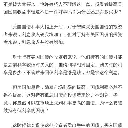
不是被大量买入。也许有些人不理解这一点。投资者提高美
国国债收益率难道不是一件好事吗？为什么还是卖多买少？
美国国债利率大幅上升后，对于想购买美国国债的投资
者来说，利息收入确实增加了，但对于持有美国国债的投资
者来说，利息收入并没有增加。
对于持有美国国债的投资者来说，他们持有的国债可能
是之前利率较低时买入的，国债利率相对固定。购买时的利
率是多少？不管后来国债利率是涨是跌，都是拿这个利息。
但美国加息后，随着市场利率的提高，国债利率必然不
得不提高。这对持有低息国债的投资者来说并不划算。毕
竟，你显然可以在市场上买到利率更高的国债。为什么要继
续持有低利率的国债？
这时候就会促使这些投资者卖出手中的国债，买入国债