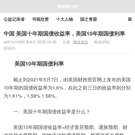
公益记录者
书画欣赏
十大人物
国之脊梁
好人好事
感人资讯
商业资讯
在线工具箱
中国 美国十年期国债收益率，美国10年期国债利率
a351910080 发布于 2025-02-06
分类：
商业资讯
阅读(252)
评论(0)
感动我们网
美国10年期国债利率
截止到2021年5月7日，由美国财政部官网上发布的美国
10年期的国债收益率为1.6%，在此之前三日的收益率则分别
为1.61%，1.59% 1.58%。
一、美国十年期国债收益率是什么？
美国10年期国债收益率=经济复苏预期、通胀预期、财