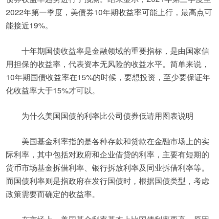
2022年第一季度，美债券10年期收益率可能上行，最高点可
能接近19%。
十年期国债收益率是金融领域的重要指标，是由国家信
用担保的收益率，代表资本无风险的收益水平。简单来说，
10年期国债收益率在15%的时候，要想投资，至少要保证年
化收益率大于15%才可以。
为什么美国国债的利率比公司债券低请用图表说明
美国基金利率指的是各种存款和贷款在金融市场上的实
际利率，其中包括对政府和企业借贷的利率，主要有短期的
货币市场基金拆借利率、银行拆放利率及同业拆借利率等。
而国债利率则是指政府在发行国债时，根据国债类型，考虑
政策需要而确定的收益率。