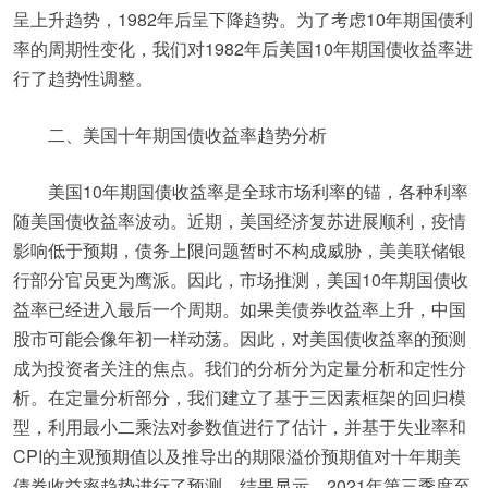
呈上升趋势，1982年后呈下降趋势。为了考虑10年期国债利
率的周期性变化，我们对1982年后美国10年期国债收益率进
行了趋势性调整。
二、美国十年期国债收益率趋势分析
美国10年期国债收益率是全球市场利率的锚，各种利率
随美国债收益率波动。近期，美国经济复苏进展顺利，疫情
影响低于预期，债务上限问题暂时不构成威胁，美美联储银
行部分官员更为鹰派。因此，市场推测，美国10年期国债收
益率已经进入最后一个周期。如果美债券收益率上升，中国
股市可能会像年初一样动荡。因此，对美国债收益率的预测
成为投资者关注的焦点。我们的分析分为定量分析和定性分
析。在定量分析部分，我们建立了基于三因素框架的回归模
型，利用最小二乘法对参数值进行了估计，并基于失业率和
CPI的主观预期值以及推导出的期限溢价预期值对十年期美
债券收益率趋势进行了预测。结果显示，2021年第三季度至