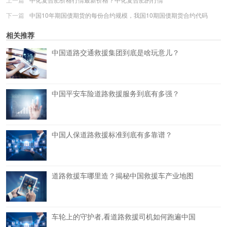
下一篇
中国10年期国债期货的每份合约规模，我国10期国债期货合约代码
相关推荐
中国道路交通救援集团到底是啥玩意儿？
中国平安车险道路救援服务到底有多强？
中国人保道路救援标准到底有多靠谱？
道路救援车哪里造？揭秘中国救援车产业地图
车轮上的守护者,看道路救援司机如何跑遍中国