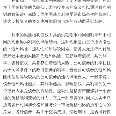
在市场上，美国基金利率基本上比国债利率要高。原因
在于国债投资的风险低，因为投资者的资金可以通过政府的
财政政策进行保障，而美国基金利率受到市场条件的影响比
较大，投资者的资金也可能因为市场的波动而受到影响。
利率的风险结构债权工具的到期期限相同但利率却不相
同的现象称为利率的风险结构。这种现象是由三个原因引起
的：违约风险、流动性和所得税因素。债务人无法依约付息
或归还本金的风险称为违约风险，它影响着债权工具的利
率。各种债权工具都存在着违约风险，公司债券的利率往往
高于同等条件下的政府债券的利率，普通公司债券的违约风
险比信用等级较高的公司债券的违约风险要大。一般来说，
债券违约风险越大，其利率越高。影响债权工具利率的另一
个重要因素是债券的流动性。流动性是指资产能够以一个合
理的价格顺利变现的能力，它是一种投资的时间尺度卖出它
所需多长时间和价格尺度与公平市场价格相比的折扣之间的
关系。各种债券工具由于交易费用、偿还期限、是否可转换