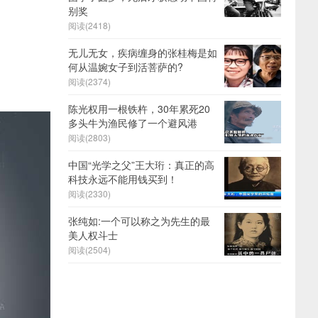
别奖
阅读(2418)
无儿无女，疾病缠身的张桂梅是如
何从温婉女子到活菩萨的?
阅读(2374)
陈光权用一根铁杵，30年累死20
多头牛为渔民修了一个避风港
阅读(2803)
中国“光学之父”王大珩：真正的高
科技永远不能用钱买到！
阅读(2330)
张纯如:一个可以称之为先生的最
美人权斗士
阅读(2504)