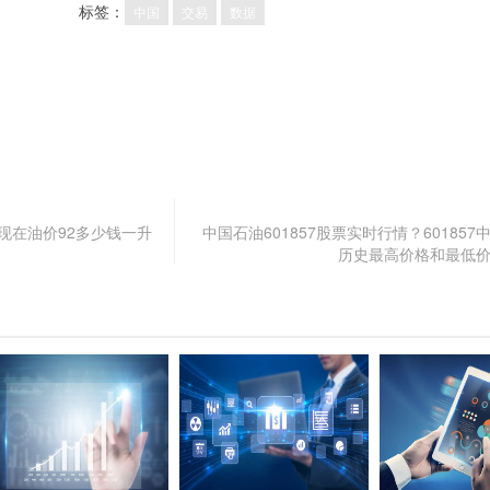
标签：
中国
交易
数据
现在油价92多少钱一升
中国石油601857股票实时行情？60185
历史最高价格和最低