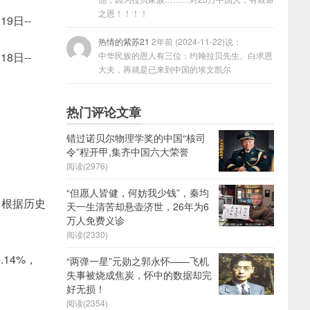
之恩！！！！
19日--
热情的紫苏21
2年前 (2024-11-22)说：
18日--
中华民族的恩人有三位：约翰拉贝先生、白求恩
大夫，再就是已来到中国的埃文凯尔
热门评论文章
错过诺贝尔物理学奖的中国“核司
令”程开甲,集齐中国六大荣誉
阅读(2976)
“但愿人皆健，何妨我少钱”，秦均
涨，根据历史
天一生清苦却悬壶济世，26年为6
万人免费义诊
阅读(2330)
9.14%，
“两弹一星”元勋之郭永怀——飞机
失事被烧成焦炭，怀中的数据却完
好无损！
阅读(2354)