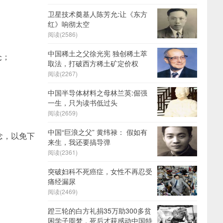
卫星技术奠基人陈芳允:让《东方
红》响彻太空
阅读(2586)
中国稀土之父徐光宪 独创稀土萃
仓；
取法，打破西方稀土矿定价权
阅读(2267)
中国半导体材料之母林兰英:倔强
一生，只为读书低过头
；
阅读(2659)
中国“巨浪之父” 黄纬禄： 假如有
念，以免下
来生，我还要搞导弹
阅读(2361)
突破妇科不死癌症，女性不再忍受
痛经漏尿
阅读(2469)
蹬三轮的白方礼捐35万助300多贫
困学子圆梦，死后才获感动中国特