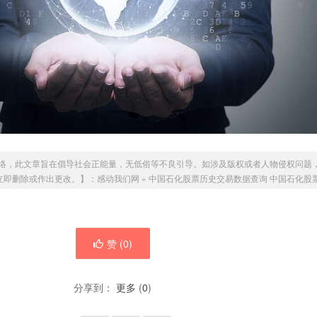
络，此文章旨在倡导社会正能量，无低俗等不良引导。如涉及版权或者人物侵权问题
我们会立即删除或作出更改。】：
感动我们网
»
中国石化股票历史交易数据查询 中国石化股
赞 (
0
)
分享到：
更多
(
0
)