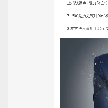
止损观察点=阻力价位*( 1-
7. P90是历史统计9
8.本方法只适用于20