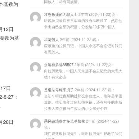
同族人，却有同族情。
配股本基数为
才思敏捷的无聊人士
2年前 (2024-11-22)说：
听说拉贝最后被日军逼的没办法断粮了，然后他
拿出自己全部的积蓄，分发给20多万中国人
9月12日
的总股数为基
坦荡俗人
2年前 (2024-11-22)说：
应该重拍拉贝日记，中国人永远不会忘记对我们
有恩的人。
永远有多远85507
2年前 (2024-11-22)说：
向拉贝致敬，中国人民永远不会忘记您的大恩大
德！有求必应
月17日
贫道法号纯阳贞子
2年前 (2024-11-22)说：
8-27：
当初辛特拉也帮助过那么多犹太人，晚年是平困
潦倒。拉贝晚年过的却很幸福，还有可怜的南斯
。
拉夫人差点被当年救助的小女孩好个炸
5月28日
乘风破浪多才多艺草莓熊
2年前 (2024-11-22)
说：
我们要致敬拉贝先生，谢谢拉贝先生拯救了我们