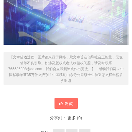
【文章描述过程、图片都来源于网络，此文章旨在倡导社会正能量，无低
俗等不良引导。如涉及版权或者人物侵权问题，请及时联系
765536098@qq.com，我们会立即删除或作出更改。】：
感动我们网
»
中
国移动年薪35万什么级别？中国移动山东分公司硕士生待遇怎么样年薪多
少谢谢
赞 (
0
)
分享到：
更多
(
0
)