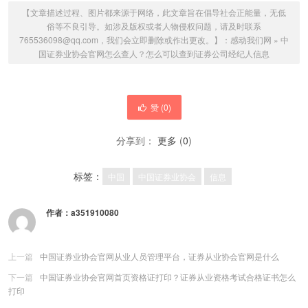
【文章描述过程、图片都来源于网络，此文章旨在倡导社会正能量，无低
俗等不良引导。如涉及版权或者人物侵权问题，请及时联系
765536098@qq.com，我们会立即删除或作出更改。】：
感动我们网
»
中
国证券业协会官网怎么查人？怎么可以查到证券公司经纪人信息
赞 (
0
)
分享到：
更多
(
0
)
标签：
中国
中国证券业协会
信息
作者：
a351910080
上一篇
中国证券业协会官网从业人员管理平台，证券从业协会官网是什么
下一篇
中国证券业协会官网首页资格证打印？证券从业资格考试合格证书怎么
打印