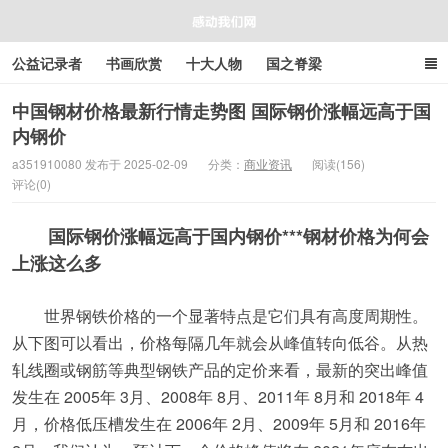
公益记录者
书画欣赏
十大人物
国之脊梁
好人好事
感人资讯
商业资讯
在线工具箱
中国钢材价格最新行情走势图 国际钢价涨幅远高于国
内钢价
感动我们网
a351910080 发布于 2025-02-09
分类：
商业资讯
阅读(156)
评论(0)
国际钢价涨幅远高于国内钢价***钢材价格为何会
上涨这么多
世界钢铁价格的一个显著特点是它们具有高度周期性。
从下图可以看出，价格每隔几年就会从峰值转向低谷。从热
轧线圈或钢筋等典型钢铁产品的定价来看，最新的突出峰值
发生在 2005年 3月、2008年 8月、2011年 8月和 2018年 4
月，价格低压槽发生在 2006年 2月、2009年 5月和 2016年