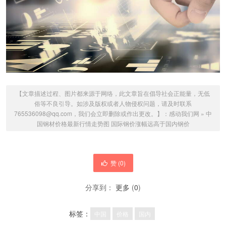
【文章描述过程、图片都来源于网络，此文章旨在倡导社会正能量，无低
俗等不良引导。如涉及版权或者人物侵权问题，请及时联系
765536098@qq.com，我们会立即删除或作出更改。】：
感动我们网
»
中
国钢材价格最新行情走势图 国际钢价涨幅远高于国内钢价
赞 (
0
)
分享到：
更多
(
0
)
标签：
中国
价格
国内