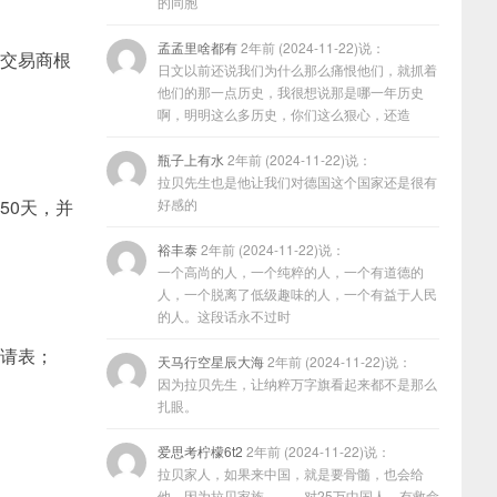
的同胞
孟孟里啥都有
2年前 (2024-11-22)说：
和交易商根
日文以前还说我们为什么那么痛恨他们，就抓着
他们的那一点历史，我很想说那是哪一年历史
啊，明明这么多历史，你们这么狠心，还造
瓶子上有水
2年前 (2024-11-22)说：
拉贝先生也是他让我们对德国这个国家还是很有
50天，并
好感的
裕丰泰
2年前 (2024-11-22)说：
一个高尚的人，一个纯粹的人，一个有道德的
人，一个脱离了低级趣味的人，一个有益于人民
的人。这段话永不过时
申请表；
天马行空星辰大海
2年前 (2024-11-22)说：
因为拉贝先生，让纳粹万字旗看起来都不是那么
扎眼。
爱思考柠檬6t2
2年前 (2024-11-22)说：
拉贝家人，如果来中国，就是要骨髓，也会给
他，因为拉贝家族………对25万中国人，有救命