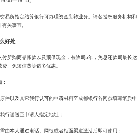
:05—16:15。
星期六)交易所指定结算银行可办理资金划转业务。请各授权服务机构
排有关事宜。
么好处
支付所购商品账款以及预借现金，有效期5年，免息还款期最长达
续费、免短信费等诸多优惠。
知：
证原件以及其它我行认可的申请材料至成都银行各网点填写纸质
由我行递送至申请人指定地址；
，需由本人通过电话、网银或者柜面渠道激活后即可使用；