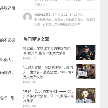
之恩！！！！
机具以及电
热情的紫苏21
2年前 (2024-11-22)说：
中华民族的恩人有三位：约翰拉贝先生、白求恩
大夫，再就是已来到中国的埃文凯尔
热门评论文章
来的不必要
错过诺贝尔物理学奖的中国“核司
令”程开甲,集齐中国六大荣誉
阅读(2977)
告诉他人。
“但愿人皆健，何妨我少钱”，秦均
密码键盘。
天一生清苦却悬壶济世，26年为6
万人免费义诊
阅读(2331)
“两弹一星”元勋之郭永怀——飞机
失事被烧成焦炭，怀中的数据却完
业银行，引
好无损！
阅读(2358)