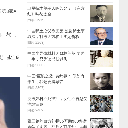
卫星技术奠基人陈芳允:让《东方
第8家A
红》响彻太空
阅读(2586)
中国稀土之父徐光宪 独创稀土萃
山、内江、
取法，打破西方稀土矿定价权
。
阅读(2268)
中国半导体材料之母林兰英:倔强
及江苏宝应
一生，只为读书低过头
阅读(2660)
中国“巨浪之父” 黄纬禄： 假如有
来生，我还要搞导弹
阅读(2367)
突破妇科不死癌症，女性不再忍受
痛经漏尿
阅读(2469)
蹬三轮的白方礼捐35万助300多贫
困学子圆梦，死后才获感动中国特