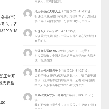
同族人，却有同族情。
才思敏捷的无聊人士
2年前 (2024-11-22)说：
各县(市)
听说拉贝最后被日军逼的没办法断粮了，然后他
拿出自己全部的积蓄，分发给20多万中国人
假期间，各
构的ATM
坦荡俗人
2年前 (2024-11-22)说：
应该重拍拉贝日记，中国人永远不会忘记对我们
有恩的人。
永远有多远85507
2年前 (2024-11-22)说：
向拉贝致敬，中国人民永远不会忘记您的大恩大
德！有求必应
贫道法号纯阳贞子
2年前 (2024-11-22)说：
吧))正常开
当初辛特拉也帮助过那么多犹太人，晚年是平困
潦倒。拉贝晚年过的却很幸福，还有可怜的南斯
)晚无夜盘
拉夫人差点被当年救助的小女孩好个炸
乘风破浪多才多艺草莓熊
2年前 (2024-11-22)
说：
:00—
我们要致敬拉贝先生，谢谢拉贝先生拯救了我们