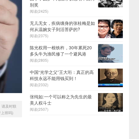
别奖
阅读(2425)
无儿无女，疾病缠身的张桂梅是如
何从温婉女子到活菩萨的?
阅读(2375)
陈光权用一根铁杵，30年累死20
多头牛为渔民修了一个避风港
阅读(2805)
中国“光学之父”王大珩：真正的高
科技永远不能用钱买到！
阅读(2332)
张纯如:一个可以称之为先生的最
美人权斗士
，请及时联
阅读(2507)
上班吗)