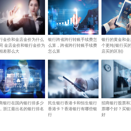
行金价和金店金价为什么
银行跨省跨行转账手续费怎
银行的黄金和金
同 金店金价和银行金价为
么算，跨省跨行转账手续费
个更纯(银行买
相差那么大
怎么算
店买的区别)
商银行在国内银行排多少
民生银行香港卡和恒生银行
招商银行股票和
，浙江最出名的银行排名
香港卡？香港银行有哪些银
票哪个好？买银
行
好