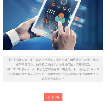
【文章描述过程、图片都来源于网络，此文章旨在倡导社会正能量，无低
俗等不良引导。如涉及版权或者人物侵权问题，请及时联系
765536098@qq.com，我们会立即删除或作出更改。】：
感动我们网
»
中
汽总回国留学生购车有限公司，留学生购车免税车官网是哪个留学生回国
购车免税车型大全
赞 (
0
)