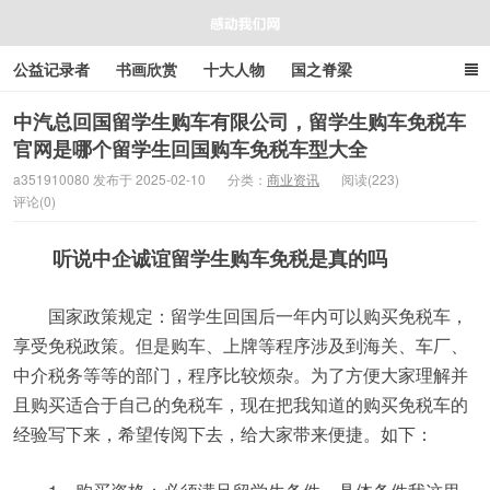
公益记录者
书画欣赏
十大人物
国之脊梁
好人好事
感人资讯
商业资讯
在线工具箱
中汽总回国留学生购车有限公司，留学生购车免税车
官网是哪个留学生回国购车免税车型大全
感动我们网
a351910080 发布于 2025-02-10
分类：
商业资讯
阅读(223)
评论(0)
听说中企诚谊留学生购车免税是真的吗
国家政策规定：留学生回国后一年内可以购买免税车，
享受免税政策。但是购车、上牌等程序涉及到海关、车厂、
中介税务等等的部门，程序比较烦杂。为了方便大家理解并
且购买适合于自己的免税车，现在把我知道的购买免税车的
经验写下来，希望传阅下去，给大家带来便捷。如下：