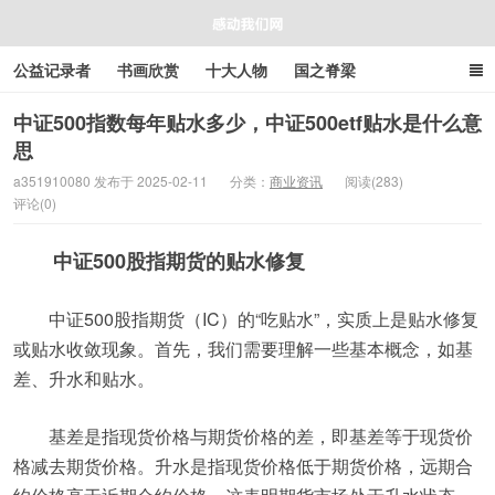
公益记录者
书画欣赏
十大人物
国之脊梁
好人好事
感人资讯
商业资讯
在线工具箱
中证500指数每年贴水多少，中证500etf贴水是什么意
思
感动我们网
a351910080 发布于 2025-02-11
分类：
商业资讯
阅读(283)
评论(0)
中证500股指期货的贴水修复
中证500股指期货（IC）的“吃贴水”，实质上是贴水修复
或贴水收敛现象。首先，我们需要理解一些基本概念，如基
差、升水和贴水。
基差是指现货价格与期货价格的差，即基差等于现货价
格减去期货价格。升水是指现货价格低于期货价格，远期合