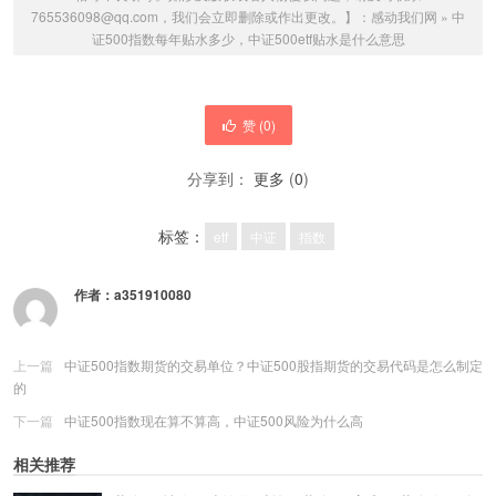
765536098@qq.com，我们会立即删除或作出更改。】：
感动我们网
»
中
证500指数每年贴水多少，中证500etf贴水是什么意思
赞 (
0
)
分享到：
更多
(
0
)
标签：
etf
中证
指数
作者：
a351910080
上一篇
中证500指数期货的交易单位？中证500股指期货的交易代码是怎么制定
的
下一篇
中证500指数现在算不算高，中证500风险为什么高
相关推荐