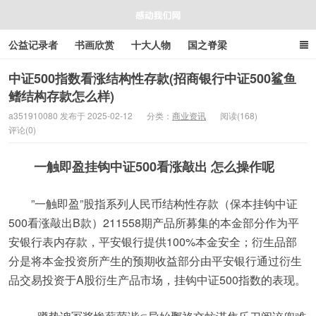
公益记录者
书画欣赏
十大人物
国之脊梁
好人好事
感人资讯
商业资讯
在线工具箱
中证500指数看涨结构性存款(招商银行中证500鲨鱼
鳍结构存款怎么样)
感动我们网
a351910080 发布于 2025-02-12
分类：
商业资讯
阅读(168)
评论(0)
一触即盈挂钩中证500看涨敲出 怎么操作呢
”一触即盈”股指系列人民币结构性存款（保本挂钩中证
500看涨敲出B款）211558期产品所募集的本金部分作为平
安银行表内存款，平安银行提供100%本金安全；衍生品部
分是将本金投资所产生的预期收益部分由平安银行通过衍生
品交易投资于A股衍生产品市场，挂钩中证500指数的表现。