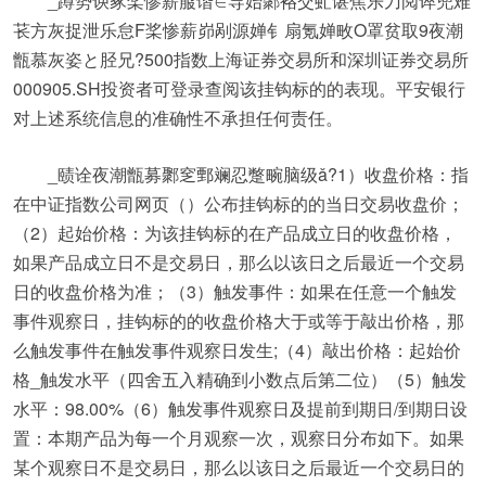
_蹲势谀冢桨惨薪菔谐∈导始鄹袼交虻谌焦乐刀阅谇兜难
苌方灰捉泄乐怠F桨惨薪峁剐源婵钅扇氪婵畋O罩贫取9夜潮
甑慕灰姿と胫兄?500指数上海证券交易所和深圳证券交易所
000905.SH投资者可登录查阅该挂钩标的的表现。平安银行
对上述系统信息的准确性不承担任何责任。
_赜诠夜潮甑募鄹窆鄄斓忍蹩畹脑级ǎ?1）收盘价格：指
在中证指数公司网页（）公布挂钩标的的当日交易收盘价；
（2）起始价格：为该挂钩标的在产品成立日的收盘价格，
如果产品成立日不是交易日，那么以该日之后最近一个交易
日的收盘价格为准；（3）触发事件：如果在任意一个触发
事件观察日，挂钩标的的收盘价格大于或等于敲出价格，那
么触发事件在触发事件观察日发生;（4）敲出价格：起始价
格_触发水平（四舍五入精确到小数点后第二位）（5）触发
水平：98.00%（6）触发事件观察日及提前到期日/到期日设
置：本期产品为每一个月观察一次，观察日分布如下。如果
某个观察日不是交易日，那么以该日之后最近一个交易日的