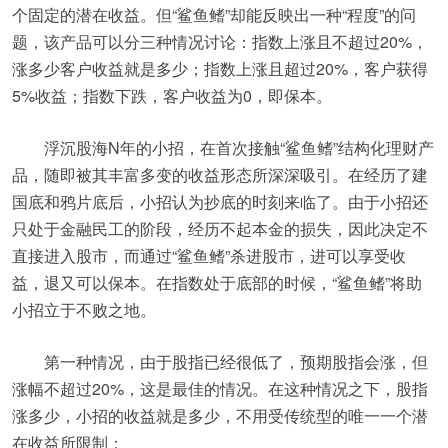
个固定的潜在收益。但“鲨鱼鳍”却能反映出一种“程度”的问
题，该产品可以分三种情况讨论：指数上涨且不超过20%，
涨多少客户收益就是多少；指数上涨且超过20%，客户获得
5%收益；指数下跌，客户收益为0，即保本。
浮沉股海N年的小招，在首次接触“鲨鱼鳍”结构化理财产
品，随即被其丰富多变的收益形态所深深吸引。在经历了建
国底和鸦片底后，小招认为抄底的时刻来临了。由于小招还
只处于金融民工的阶段，经历不起本金的损失，因此决定不
直接进入股市，而通过“鲨鱼鳍”杀进股市，进可以享受收
益，退又可以保本。在指数处于底部的时候，“鲨鱼鳍”将助
小招立于不败之地。
第一种情况，由于股指已经很低了，预期股指会涨，但
涨幅不超过20%，这是最佳的情况。在这种情况之下，股指
涨多少，小招的收益就是多少，不用受传统型的唯一一个潜
在收益所限制；