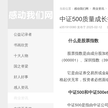
当前位置：
感动我们网
商业资讯
>
>
中证500质量成长
a351910080 发布于 2025-02-12
公益记录者
什么是股票指数
书画欣赏
股票指数是由成分股加
十大人物
（000001）、深圳指数（3
国之脊梁
它是由证券交易所或金
好人好事
格起伏无常，投资者必然面
感人资讯
中证500和中证500e
商业资讯
中证500是指由中证公司