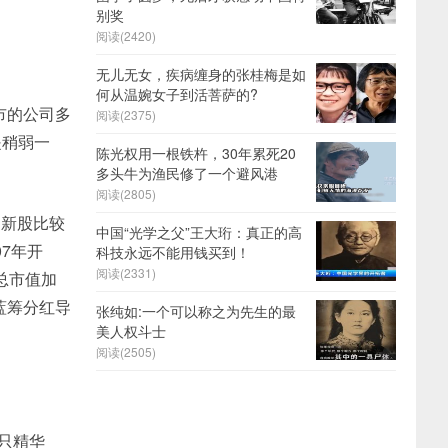
别奖
阅读(2420)
无儿无女，疾病缠身的张桂梅是如
何从温婉女子到活菩萨的?
市的公司多
阅读(2375)
是稍弱一
陈光权用一根铁杵，30年累死20
多头牛为渔民修了一个避风港
阅读(2805)
期新股比较
中国“光学之父”王大珩：真正的高
7年开
科技永远不能用钱买到！
阅读(2331)
总市值加
蓝筹分红导
张纯如:一个可以称之为先生的最
美人权斗士
阅读(2505)
只精华