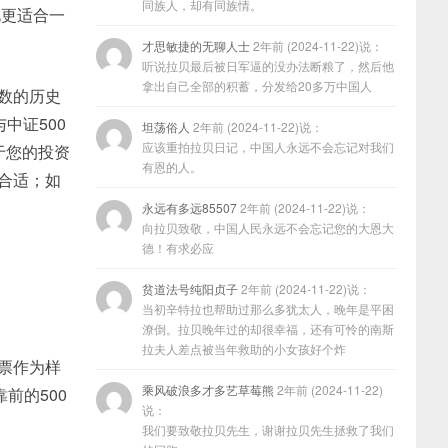
同族人，却有同族情。
此更适合一
才思敏捷的无聊人士
2年前 (2024-11-22)说：
听说拉贝最后被日军逼的没办法断粮了，然后他
拿出自己全部的积蓄，分发给20多万中国人
指数的历史
中证500
坦荡俗人
2年前 (2024-11-22)说：
应该重拍拉贝日记，中国人永远不会忘记对我们
于您的投资
有恩的人。
更合适；如
。
永远有多远85507
2年前 (2024-11-22)说：
向拉贝致敬，中国人民永远不会忘记您的大恩大
德！有求必应
贫道法号纯阳贞子
2年前 (2024-11-22)说：
当初辛特拉也帮助过那么多犹太人，晚年是平困
潦倒。拉贝晚年过的却很幸福，还有可怜的南斯
拉夫人差点被当年救助的小女孩好个炸
股票作为样
乘风破浪多才多艺草莓熊
2年前 (2024-11-22)
前的500
说：
我们要致敬拉贝先生，谢谢拉贝先生拯救了我们