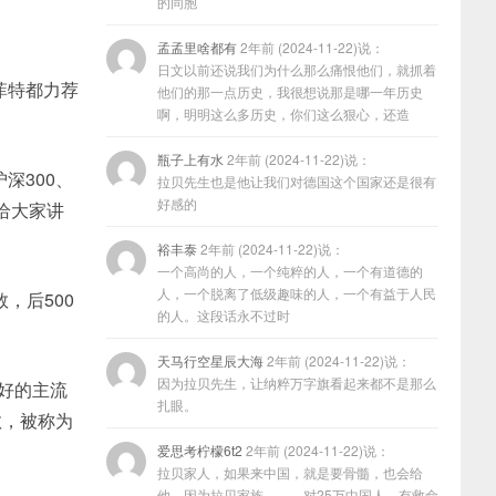
的同胞
孟孟里啥都有
2年前 (2024-11-22)说：
日文以前还说我们为什么那么痛恨他们，就抓着
菲特都力荐
他们的那一点历史，我很想说那是哪一年历史
啊，明明这么多历史，你们这么狠心，还造
瓶子上有水
2年前 (2024-11-22)说：
深300、
拉贝先生也是他让我们对德国这个国家还是很有
好感的
天给大家讲
裕丰泰
2年前 (2024-11-22)说：
一个高尚的人，一个纯粹的人，一个有道德的
人，一个脱离了低级趣味的人，一个有益于人民
，后500
的人。这段话永不过时
天马行空星辰大海
2年前 (2024-11-22)说：
因为拉贝先生，让纳粹万字旗看起来都不是那么
性好的主流
扎眼。
数，被称为
爱思考柠檬6t2
2年前 (2024-11-22)说：
拉贝家人，如果来中国，就是要骨髓，也会给
他，因为拉贝家族………对25万中国人，有救命