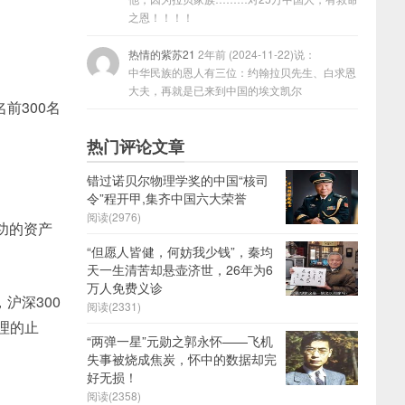
之恩！！！！
热情的紫苏21
2年前 (2024-11-22)说：
中华民族的恩人有三位：约翰拉贝先生、白求恩
大夫，再就是已来到中国的埃文凯尔
前300名
热门评论文章
错过诺贝尔物理学奖的中国“核司
令”程开甲,集齐中国六大荣誉
阅读(2976)
功的资产
“但愿人皆健，何妨我少钱”，秦均
天一生清苦却悬壶济世，26年为6
万人免费义诊
沪深300
阅读(2331)
理的止
“两弹一星”元勋之郭永怀——飞机
失事被烧成焦炭，怀中的数据却完
好无损！
阅读(2358)