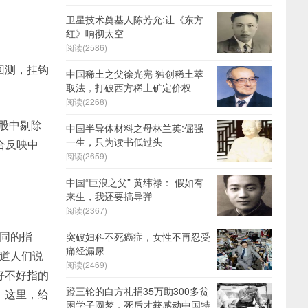
卫星技术奠基人陈芳允:让《东方
红》响彻太空
阅读(2586)
回测，挂钩
中国稀土之父徐光宪 独创稀土萃
取法，打破西方稀土矿定价权
阅读(2268)
股中剔除
中国半导体材料之母林兰英:倔强
一生，只为读书低过头
合反映中
阅读(2659)
中国“巨浪之父” 黄纬禄： 假如有
来生，我还要搞导弹
阅读(2367)
同的指
突破妇科不死癌症，女性不再忍受
痛经漏尿
知道人们说
阅读(2469)
好不好指的
蹬三轮的白方礼捐35万助300多贫
。这里，给
困学子圆梦，死后才获感动中国特