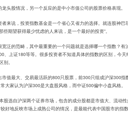
的龙头股情况，另一个反应的是中小市值公司的股票价格表现。
资者来说，投资指数基金是一个省心又省力的选择。就连股神巴
那些期望获得最少忧虑的人来说，是一个最好的投资”。
很宽泛的范畴，其中最重要的一个问题就是选择哪一个指数？有沪
证100、上证180等等。很多投资者不知道具体的指数的区别，今
的区别。
市值最大、交易最活跃的800只股票，前300只组成沪深300指数
通常大家认为沪深300是大盘股风格，而中证500偏中小盘风格。
只样本股选自沪深两个证券市场，包含的成分股都是市值大、流动
相对较好地反映市场上成熟公司的情况，是最能代表中国股市的指