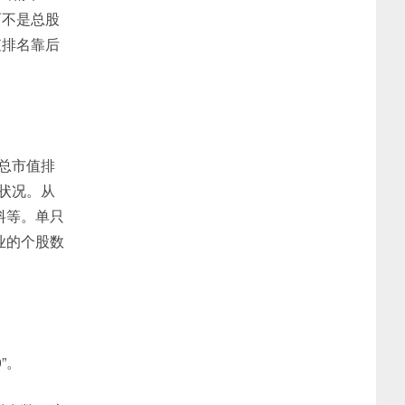
而不是总股
值排名靠后
总市值排
体状况。从
料等。单只
业的个股数
”。