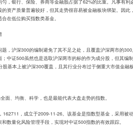
均匀，银行、保险、券商等金融股占据了62%的比重。凡事有利
股的资产质量普遍较好，但其走势很容易被金融板块绑架。因此
适合在低位购买指数类基金。
谱
题，沪深300的编制避免了其不足之处，且覆盖沪深两市的300
面；中证500虽然也是选取沪深两市的标的作为成分股，但其编
分股基本上被沪深300覆盖，且其行业分布过于侧重大市值金融
最为全面、均衡、科学，也是最能代表大盘走势的指数。
)，162711，成立于2009-11-26。该基金是指数型基金，采用
束和数量化风险管理手段，实现对中证500指数的有效跟踪。