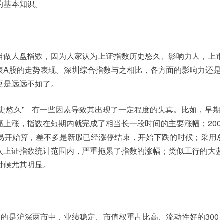
的基本知识。
当做大盘指数，因为大家认为上证指数历史悠久、影响力大，上
表A股的走势表现。深圳综合指数与之相比，各方面的影响力还
更是远远不如了。
历史悠久”，有一些因素导致其出现了一定程度的失真。比如，早
上涨，指数在短期内就完成了相当长一段时间的主要涨幅；200
交易开始算，差不多是新股已经涨停结束，开始下跌的时候；采用
入上证指数统计范围内，严重拖累了指数的涨幅；类似工行的大
时候尤其明显。
取的是沪深两市中，业绩稳定、市值权重占比高、流动性好的300