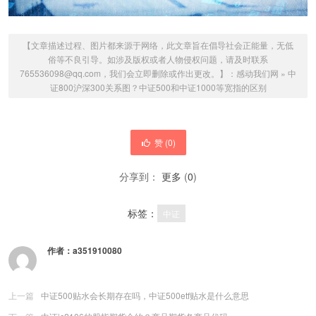
【文章描述过程、图片都来源于网络，此文章旨在倡导社会正能量，无低
俗等不良引导。如涉及版权或者人物侵权问题，请及时联系
765536098@qq.com，我们会立即删除或作出更改。】：
感动我们网
»
中
证800沪深300关系图？中证500和中证1000等宽指的区别
赞 (
0
)
分享到：
更多
(
0
)
标签：
中证
作者：
a351910080
上一篇
中证500贴水会长期存在吗，中证500etf贴水是什么意思