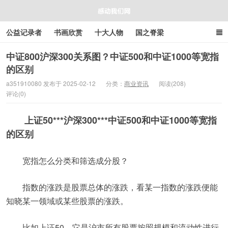
公益记录者
书画欣赏
十大人物
国之脊梁
好人好事
感人资讯
商业资讯
在线工具箱
中证800沪深300关系图？中证500和中证1000等宽指
的区别
感动我们网
a351910080 发布于 2025-02-12
分类：
商业资讯
阅读(208)
评论(0)
上证50***沪深300***中证500和中证1000等宽指
的区别
宽指怎么分类和筛选成分股？
指数的涨跌是股票总体的涨跌，看某一指数的涨跌便能
知晓某一领域或某些股票的涨跌。
比如上证50，它是沪市所有股票按照规模和流动性进行