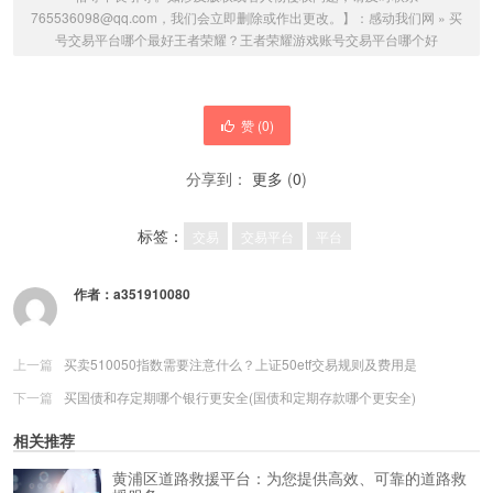
765536098@qq.com，我们会立即删除或作出更改。】：
感动我们网
»
买
号交易平台哪个最好王者荣耀？王者荣耀游戏账号交易平台哪个好
赞 (
0
)
分享到：
更多
(
0
)
标签：
交易
交易平台
平台
作者：
a351910080
上一篇
买卖510050指数需要注意什么？上证50etf交易规则及费用是
下一篇
买国债和存定期哪个银行更安全(国债和定期存款哪个更安全)
相关推荐
黄浦区道路救援平台：为您提供高效、可靠的道路救