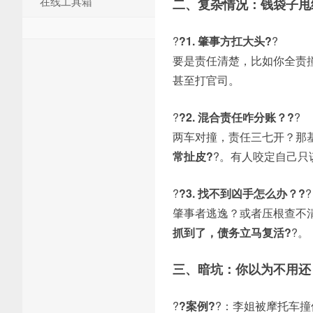
在线工具箱
二、复杂情况：钱袋子甩
?
?1. 肇事方扛大头?
?
要是责任清楚，比如你全责
甚至打官司。
?
?2. 混合责任咋分账？?
?
两车对撞，责任三七开？那基
常扯皮?
?。有人咬定自己只
?
?3. 找不到凶手怎么办？?
?
肇事者逃逸？或者压根查不
抓到了，债务立马复活?
?。
三、暗坑：你以为不用还
?
?案例?
?：李姐被摩托车撞