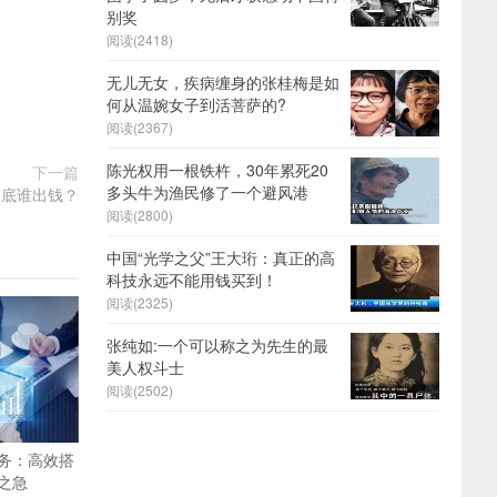
别奖
阅读(2418)
无儿无女，疾病缠身的张桂梅是如
何从温婉女子到活菩萨的?
阅读(2367)
陈光权用一根铁杵，30年累死20
下一篇
多头牛为渔民修了一个避风港
到底谁出钱？
阅读(2800)
中国“光学之父”王大珩：真正的高
科技永远不能用钱买到！
阅读(2325)
张纯如:一个可以称之为先生的最
美人权斗士
阅读(2502)
务：高效搭
之急