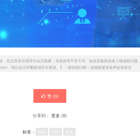
络，此文章旨在倡导社会正能量，无低俗等不良引导。如涉及版权或者人物侵权问题
@qq.com，我们会立即删除或作出更改。】：
感动我们网
»
道路救援资金押金该谁交
赞 (
0
)
分享到：
更多
(
0
)
标签：
基金
押金
救援