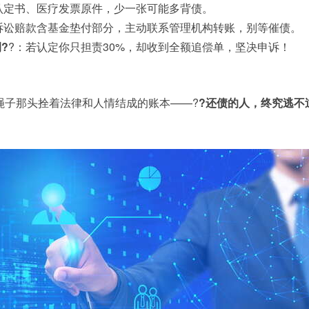
认定书、医疗发票原件，少一张可能多背债。
诉讼赔款含基金垫付部分，主动联系管理机构转账，别等催债。
?
?：若认定你只担责30%，却收到全额追偿单，坚决申诉！
绳子那头拴着法律和人情结成的账本——?
?还债的人，终究逃不