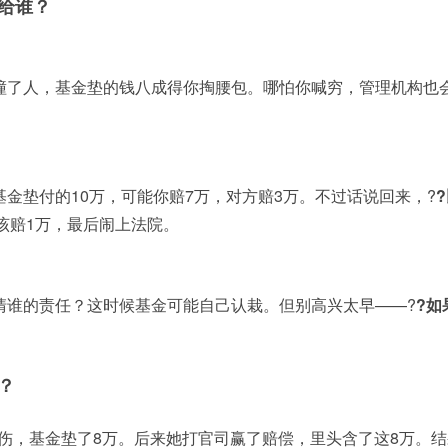
给谁？
撞了人，基金垫的钱八成得你掏腰包。哪怕你喊穷，管理机构也
金垫付的10万，可能你赔7万，对方赔3万。不过话说回来，?
该赔1万，最后闹上法院。
清谁的责任？这时候基金可能自己认栽。但别高兴太早——?
?如
？
伤，基金垫了8万。后来她打官司赢了赔偿，里头含了这8万。