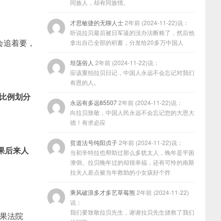
同族人，却有同族情。
才思敏捷的无聊人士
2年前 (2024-11-22)说：
听说拉贝最后被日军逼的没办法断粮了，然后他
会追着要，
拿出自己全部的积蓄，分发给20多万中国人
坦荡俗人
2年前 (2024-11-22)说：
应该重拍拉贝日记，中国人永远不会忘记对我们
有恩的人。
?比例划分
永远有多远85507
2年前 (2024-11-22)说：
向拉贝致敬，中国人民永远不会忘记您的大恩大
德！有求必应
贫道法号纯阳贞子
2年前 (2024-11-22)说：
果后来人
当初辛特拉也帮助过那么多犹太人，晚年是平困
潦倒。拉贝晚年过的却很幸福，还有可怜的南斯
拉夫人差点被当年救助的小女孩好个炸
乘风破浪多才多艺草莓熊
2年前 (2024-11-22)
说：
我们要致敬拉贝先生，谢谢拉贝先生拯救了我们
结果法院