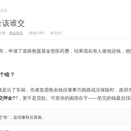
正文
金该谁交
分类：
商业资讯
阅读(190)
评论(0)
了车，申请了道路救援基金垫医药费，结果现在有人催他还钱，他
个啥？
就是出了车祸，伤者急需救命钱但肇事方跑路或没保险时，政府
交押金?
?，更不是贷款。可老张的困惑在于——垫完的钱最后找
是“给”，追偿像秋后算账。