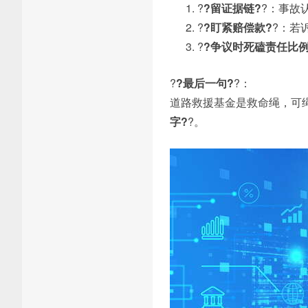
?
?留证据链?
?：事故
?
?盯紧赔偿款?
?：若
?
?争议时死磕责任比例
?
?最后一句?
?：
道路救援基金是救命绳，可
字?
?。