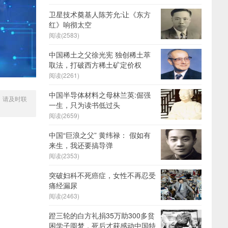
卫星技术奠基人陈芳允:让《东方
红》响彻太空
阅读(2583)
中国稀土之父徐光宪 独创稀土萃
取法，打破西方稀土矿定价权
阅读(2261)
中国半导体材料之母林兰英:倔强
，请及时联
一生，只为读书低过头
阅读(2659)
中国“巨浪之父” 黄纬禄： 假如有
来生，我还要搞导弹
阅读(2353)
突破妇科不死癌症，女性不再忍受
痛经漏尿
阅读(2463)
蹬三轮的白方礼捐35万助300多贫
困学子圆梦，死后才获感动中国特