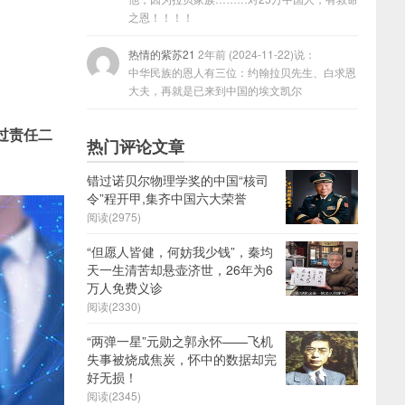
之恩！！！！
热情的紫苏21
2年前 (2024-11-22)说：
中华民族的恩人有三位：约翰拉贝先生、白求恩
大夫，再就是已来到中国的埃文凯尔
过责任二
热门评论文章
错过诺贝尔物理学奖的中国“核司
令”程开甲,集齐中国六大荣誉
阅读(2975)
“但愿人皆健，何妨我少钱”，秦均
天一生清苦却悬壶济世，26年为6
万人免费义诊
阅读(2330)
“两弹一星”元勋之郭永怀——飞机
失事被烧成焦炭，怀中的数据却完
好无损！
阅读(2345)