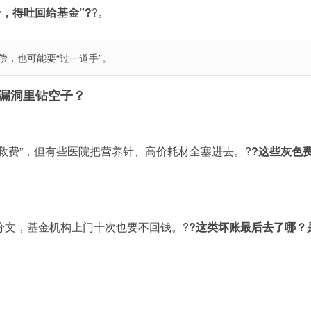
分，得吐回给基金”?
?。
偿，也可能要“过一道手”。
漏洞里钻空子？
救费”，但有些医院把营养针、高价耗材全塞进去。?
?这些灰色
分文，基金机构上门十次也要不回钱。?
?这类坏账最后去了哪？
。