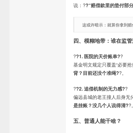
说：?
?“赔偿款里的垫付部
这或许暗示：就算你拿到赔
四、模糊地带：谁在监管
?
?1. 医院的天价账单?
?
基金明文规定只覆盖“必要抢
背？目前还没个准绳?
?。
?
?2. 追偿机制的无力感?
?
偏远县城的老王撞人后身无
是挂账？没几个人说得清?
?
五、普通人能干啥？