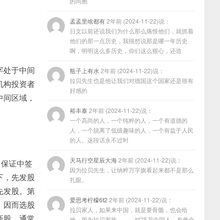
的同胞
孟孟里啥都有
2年前 (2024-11-22)说：
日文以前还说我们为什么那么痛恨他们，就抓着
他们的那一点历史，我很想说那是哪一年历史
啊，明明这么多历史，你们这么狠心，还造
字处于中间
瓶子上有水
2年前 (2024-11-22)说：
拉贝先生也是他让我们对德国这个国家还是很有
机构投资者
好感的
中间区域，
裕丰泰
2年前 (2024-11-22)说：
一个高尚的人，一个纯粹的人，一个有道德的
人，一个脱离了低级趣味的人，一个有益于人民
的人。这段话永不过时
天马行空星辰大海
2年前 (2024-11-22)说：
、保证中签
因为拉贝先生，让纳粹万字旗看起来都不是那么
下，先发股
扎眼。
先发股。第
爱思考柠檬6t2
2年前 (2024-11-22)说：
，因而选股
拉贝家人，如果来中国，就是要骨髓，也会给
新股。通常
他，因为拉贝家族………对25万中国人，有救命