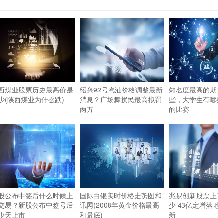
西煤业股票历史最高价是
绍兴92号汽油价格调整最新
知名度最高的期
少(陕西煤业为什么跌)
消息？广场舞扰民最高拟罚
些，大学生有哪
两万
的比赛
股公布中签后什么时候上
国际白银实时价格走势图和
兆易创新股票上
交易？新股公布中签号后
讯网(2008年黄金价格最高
少 43亿定增落
少天上市
和最底)
新