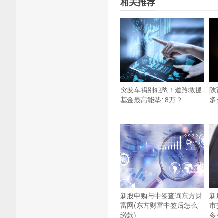
相关推荐
突发车祸别犯愁！道路救援
陕
基金最高能垫18万？
多
新股申购与中签查询东方财
新
富网(东方财富中签后怎么
市
缴款)
多