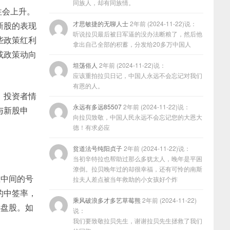
同族人，却有同族情。
往会上升。
才思敏捷的无聊人士
2年前 (2024-11-22)说：
新股的表现
听说拉贝最后被日军逼的没办法断粮了，然后他
些政策红利
拿出自己全部的积蓄，分发给20多万中国人
或政策动向
坦荡俗人
2年前 (2024-11-22)说：
应该重拍拉贝日记，中国人永远不会忘记对我们
有恩的人。
、投资者情
永远有多远85507
2年前 (2024-11-22)说：
与新股申
向拉贝致敬，中国人民永远不会忘记您的大恩大
德！有求必应
贫道法号纯阳贞子
2年前 (2024-11-22)说：
当初辛特拉也帮助过那么多犹太人，晚年是平困
潦倒。拉贝晚年过的却很幸福，还有可怜的南斯
处在中间的号
拉夫人差点被当年救助的小女孩好个炸
的中签率，
乘风破浪多才多艺草莓熊
2年前 (2024-11-22)
小盘股。如
说：
我们要致敬拉贝先生，谢谢拉贝先生拯救了我们