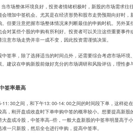
时。当市场整体环境良好，投资者情绪积极时，新股的市场需求往
能会增加中签机会。尤其是在经济形势和股市走势预期向好时，
购。但要注意把握市场整体情况来判断最佳的申购时机。另外某
也会对某些个股的申购有所利好。投资者可以关注这些重要事件
请注意市场走势并非一成不变，因此投资需谨慎决策。
股中签率，除了选择适当的时间点外，还需要综合考虑市场环境
素。建议在申购新股前做好充分的市场调研和风险评估，理性参
中签率最高
-11: 30之间，和下午13: 00-14: 00之间的时间段下单，这样
较高，刚开盘或收盘时下单申购中签的概率较小。想要提高新股
些大盘或冷股，中签率高--些，一般大盘新股的中签率明显高于
选准一只新股，然后全仓进行申购，提高中签率。