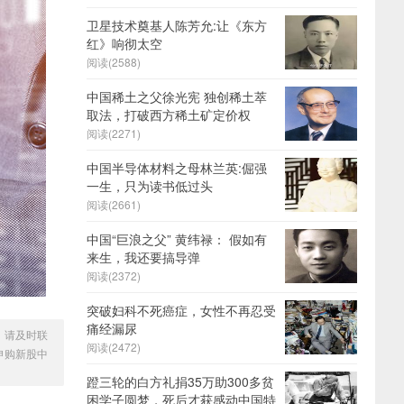
卫星技术奠基人陈芳允:让《东方
红》响彻太空
阅读(2588)
中国稀土之父徐光宪 独创稀土萃
取法，打破西方稀土矿定价权
阅读(2271)
中国半导体材料之母林兰英:倔强
一生，只为读书低过头
阅读(2661)
中国“巨浪之父” 黄纬禄： 假如有
来生，我还要搞导弹
阅读(2372)
突破妇科不死癌症，女性不再忍受
痛经漏尿
，请及时联
阅读(2472)
申购新股中
蹬三轮的白方礼捐35万助300多贫
困学子圆梦，死后才获感动中国特