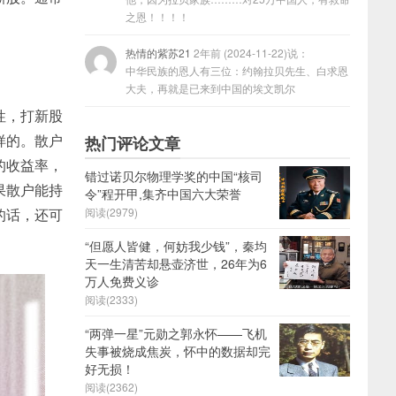
之恩！！！！
热情的紫苏21
2年前 (2024-11-22)说：
中华民族的恩人有三位：约翰拉贝先生、白求恩
大夫，再就是已来到中国的埃文凯尔
性，打新股
样的。散户
热门评论文章
的收益率，
错过诺贝尔物理学奖的中国“核司
果散户能持
令”程开甲,集齐中国六大荣誉
的话，还可
阅读(2979)
“但愿人皆健，何妨我少钱”，秦均
天一生清苦却悬壶济世，26年为6
万人免费义诊
阅读(2333)
“两弹一星”元勋之郭永怀——飞机
失事被烧成焦炭，怀中的数据却完
好无损！
阅读(2362)