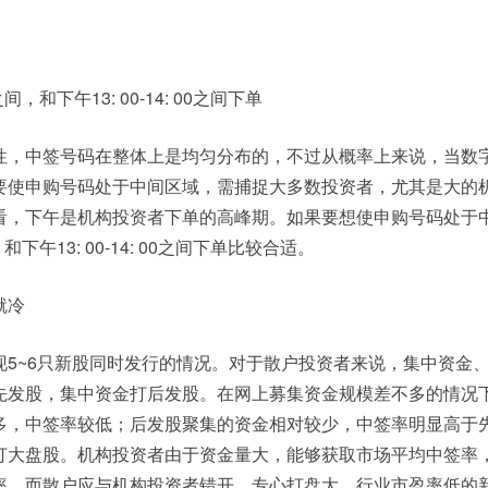
0之间，和下午13: 00-14: 00之间下单
性，中签号码在整体上是均匀分布的，不过从概率上来说，当数
要使申购号码处于中间区域，需捕捉大多数投资者，尤其是大的
看，下午是机构投资者下单的高峰期。如果要想使申购号码处于
间，和下午13: 00-14: 00之间下单比较合适。
就冷
现5~6只新股同时发行的情况。对于散户投资者来说，集中资金
先发股，集中资金打后发股。在网上募集资金规模差不多的情况
多，中签率较低；后发股聚集的资金相对较少，中签率明显高于
打大盘股。机构投资者由于资金量大，能够获取市场平均中签率
率。而散户应与机构投资者错开，专心打盘大、行业市盈率低的