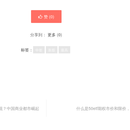
赞 (
0
)
分享到：
更多
(
0
)
标签：
中签
新股
最高
现？中国商业都市崛起
什么是50etf期权市价和限价