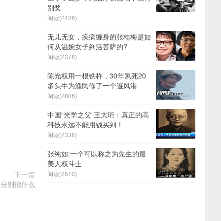
别奖
阅读(2426)
无儿无女，疾病缠身的张桂梅是如
何从温婉女子到活菩萨的?
阅读(2378)
陈光权用一根铁杵，30年累死20
多头牛为渔民修了一个避风港
阅读(2806)
中国“光学之父”王大珩：真正的高
科技永远不能用钱买到！
阅读(2336)
张纯如:一个可以称之为先生的最
美人权斗士
下一篇
阅读(2510)
，分别指什么