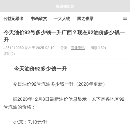
公益记录者
书画欣赏
十大人物
国之脊梁
好人好事
感人资讯
商业资讯
在线工具箱
今天油价92号多少钱一升广西？现在92油价多少钱一
升
感动我们网
a351910080 发布于 2025-02-19
分类：
商业资讯
阅读(182)
评论(0)
今天油价92多少钱一升
今日油价92号汽油多少钱一升（2023年更新）
据2023年12月8日最新油价信息显示，以下是各地区92
号汽油的价格：
-北京：7.13元/升