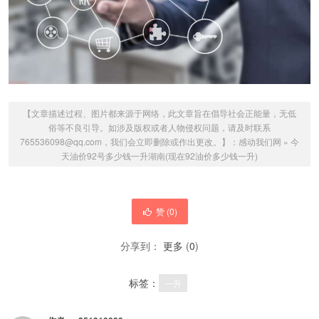
【文章描述过程、图片都来源于网络，此文章旨在倡导社会正能量，无低
俗等不良引导。如涉及版权或者人物侵权问题，请及时联系
765536098@qq.com，我们会立即删除或作出更改。】：
感动我们网
»
今
天油价92号多少钱一升湖南(现在92油价多少钱一升)
赞 (
0
)
分享到：
更多
(
0
)
标签：
一升