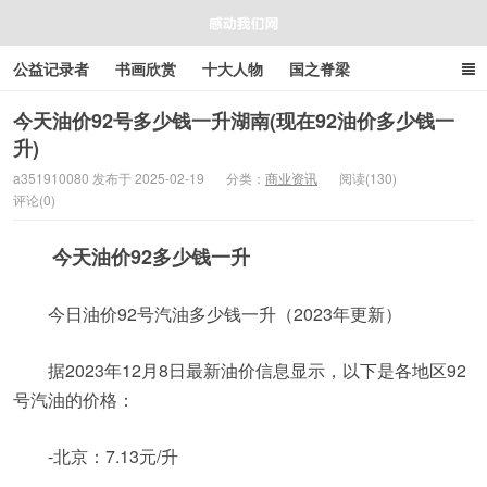
公益记录者
书画欣赏
十大人物
国之脊梁
好人好事
感人资讯
商业资讯
在线工具箱
今天油价92号多少钱一升湖南(现在92油价多少钱一
升)
感动我们网
a351910080 发布于 2025-02-19
分类：
商业资讯
阅读(130)
评论(0)
今天油价92多少钱一升
今日油价92号汽油多少钱一升（2023年更新）
据2023年12月8日最新油价信息显示，以下是各地区92
号汽油的价格：
-北京：7.13元/升