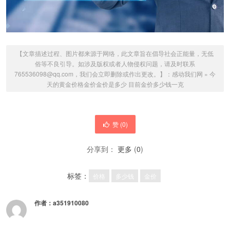
【文章描述过程、图片都来源于网络，此文章旨在倡导社会正能量，无低
俗等不良引导。如涉及版权或者人物侵权问题，请及时联系
765536098@qq.com，我们会立即删除或作出更改。】：
感动我们网
»
今
天的黄金价格金价金价是多少 目前金价多少钱一克
赞 (
0
)
分享到：
更多
(
0
)
标签：
价格
多少钱
金价
作者：
a351910080