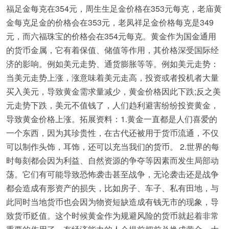
福足金每克在354元，周生生足金价格在353元每克，老庙黄
金每克足金的价格会在353元，老凤祥足金价格每克是349
元，而六福珠宝的价格会在354元每克。黄金作为国金通用
的货币金属，它有着保值、储值等作用，其价格深受国际经
济的影响。例如美元走势、通货膨胀等等。例如美元走势：
当美元走势上涨，涨意味着美元走高，投资或者投机者大量
买入美元，导致黄金需求量减少，黄金价格因此下跌;反之美
元走势下跌，美元不值钱了，人们趋利避害纷纷投资黄金，
导致黄金价格上涨。拓展资料：1.黄金一直都是人们喜爱的
一个东西，因为其珍贵性，在古代还被用于货币流通，不仅
可以制作头饰，耳饰，还可以充当我们的货币。 2.世界的每
时每刻都会因为利益、自然资源的争夺等因素而发生局部动
荡。它们有可能导致恐怖袭击甚至战争，无论袭击还是战争
都会造成有形资产的损失，比如房子、车子、私有田地，与
此同时当地货币也会因为物资短缺造成有钱无市的现象，导
致货币贬值。这个时候黄金作为规避风险的货币就起着非常