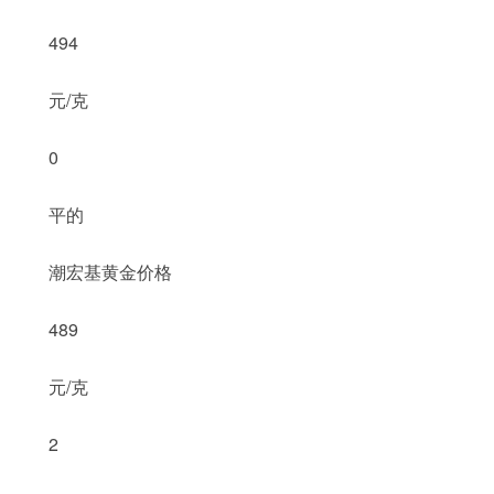
494
元/克
0
平的
潮宏基黄金价格
489
元/克
2