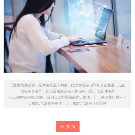
【文章描述过程、图片都来源于网络，此文章旨在倡导社会正能量，无低
俗等不良引导。如涉及版权或者人物侵权问题，请及时联系
765536098@qq.com，我们会立即删除或作出更改。】：
感动我们网
»
今
日9295汽油价格多少一升，9295汽油有什么区别
赞 (
0
)