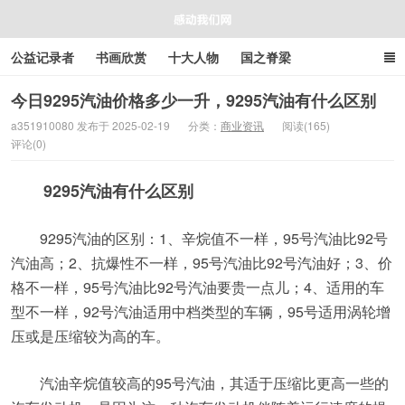
公益记录者
书画欣赏
十大人物
国之脊梁
好人好事
感人资讯
商业资讯
在线工具箱
今日9295汽油价格多少一升，9295汽油有什么区别
a351910080 发布于 2025-02-19
分类：
商业资讯
阅读(165)
评论(0)
感动我们网
9295汽油有什么区别
9295汽油的区别：1、辛烷值不一样，95号汽油比92号
汽油高；2、抗爆性不一样，95号汽油比92号汽油好；3、价
格不一样，95号汽油比92号汽油要贵一点儿；4、适用的车
型不一样，92号汽油适用中档类型的车辆，95号适用涡轮增
压或是压缩较为高的车。
汽油辛烷值较高的95号汽油，其适于压缩比更高一些的