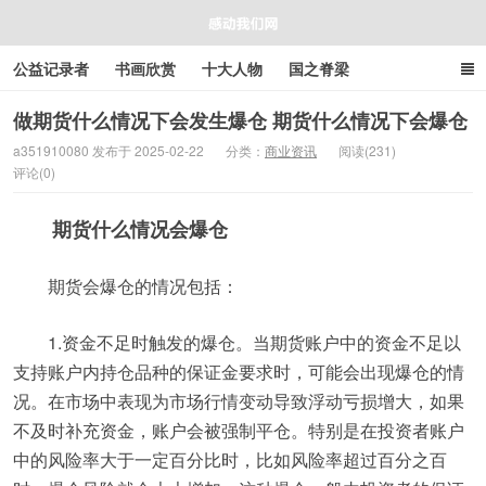
公益记录者
书画欣赏
十大人物
国之脊梁
好人好事
感人资讯
商业资讯
在线工具箱
做期货什么情况下会发生爆仓 期货什么情况下会爆仓
a351910080 发布于 2025-02-22
分类：
商业资讯
阅读(231)
评论(0)
感动我们网
期货什么情况会爆仓
期货会爆仓的情况包括：
1.资金不足时触发的爆仓。当期货账户中的资金不足以
支持账户内持仓品种的保证金要求时，可能会出现爆仓的情
况。在市场中表现为市场行情变动导致浮动亏损增大，如果
不及时补充资金，账户会被强制平仓。特别是在投资者账户
中的风险率大于一定百分比时，比如风险率超过百分之百