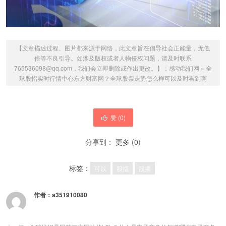
【文章描述过程、图片都来源于网络，此文章旨在倡导社会正能量，无低
俗等不良引导。如涉及版权或者人物侵权问题，请及时联系
765536098@qq.com，我们会立即删除或作出更改。】：
感动我们网
»
全
球股指实时行情中心东方财富网？全球股票走势怎么样可以及时看到啊
赞 (
0
)
分享到：
更多
(
0
)
标签：
可以
股指
股票
作者：
a351910080