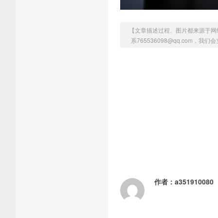
【文章描述过程、图片都来源于网
系765536098@qq.com，
作者：
a351910080