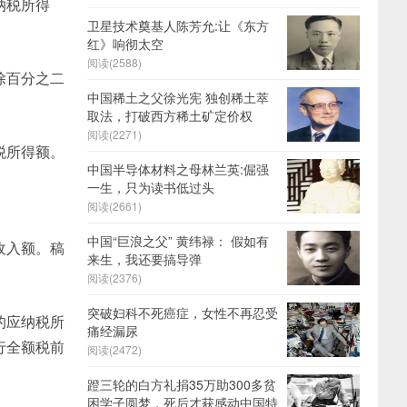
纳税所得
卫星技术奠基人陈芳允:让《东方
红》响彻太空
阅读(2588)
除百分之二
中国稀土之父徐光宪 独创稀土萃
取法，打破西方稀土矿定价权
阅读(2271)
税所得额。
中国半导体材料之母林兰英:倔强
一生，只为读书低过头
阅读(2661)
中国“巨浪之父” 黄纬禄： 假如有
收入额。稿
来生，我还要搞导弹
阅读(2376)
突破妇科不死癌症，女性不再忍受
的应纳税所
痛经漏尿
行全额税前
阅读(2472)
蹬三轮的白方礼捐35万助300多贫
困学子圆梦，死后才获感动中国特