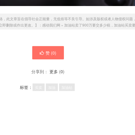
络，此文章旨在倡导社会正能量，无低俗等不良引导。如涉及版权或者人物侵权问题
我们会立即删除或作出更改。】：
感动我们网
»
加油站卖了900万要交多少税，加油站买卖
赞 (
0
)
分享到：
更多
(
0
)
标签：
买卖
加油
加油站