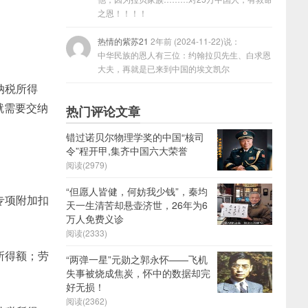
之恩！！！！
热情的紫苏21
2年前 (2024-11-22)说：
中华民族的恩人有三位：约翰拉贝先生、白求恩
大夫，再就是已来到中国的埃文凯尔
纳税所得
就需要交纳
热门评论文章
错过诺贝尔物理学奖的中国“核司
令”程开甲,集齐中国六大荣誉
阅读(2979)
“但愿人皆健，何妨我少钱”，秦均
专项附加扣
天一生清苦却悬壶济世，26年为6
万人免费义诊
阅读(2333)
所得额；劳
“两弹一星”元勋之郭永怀——飞机
失事被烧成焦炭，怀中的数据却完
好无损！
阅读(2362)