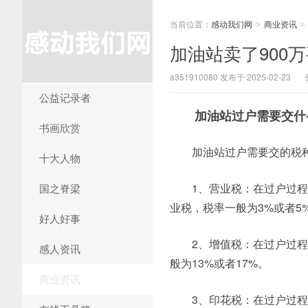
当前位置：
感动我们网
商业资讯
>
>
加油站卖了900
a351910080 发布于 2025-02-23
公益记录者
加油站过户需要交什
书画欣赏
加油站过户需要交的税
十大人物
1、营业税：在过户过
国之脊梁
业税，税率一般为3%或者5
好人好事
2、增值税：在过户过
感人资讯
般为13%或者17%。
商业资讯
3、印花税：在过户过程