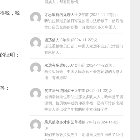
同族人，却有同族情。
所得税，税
才思敏捷的无聊人士
2年前 (2024-11-22)说：
听说拉贝最后被日军逼的没办法断粮了，然后他
拿出自己全部的积蓄，分发给20多万中国人
坦荡俗人
2年前 (2024-11-22)说：
应该重拍拉贝日记，中国人永远不会忘记对我们
有恩的人。
权的证明；
永远有多远85507
2年前 (2024-11-22)说：
向拉贝致敬，中国人民永远不会忘记您的大恩大
德！有求必应
证等；
贫道法号纯阳贞子
2年前 (2024-11-22)说：
当初辛特拉也帮助过那么多犹太人，晚年是平困
潦倒。拉贝晚年过的却很幸福，还有可怜的南斯
拉夫人差点被当年救助的小女孩好个炸
乘风破浪多才多艺草莓熊
2年前 (2024-11-22)
说：
我们要致敬拉贝先生，谢谢拉贝先生拯救了我们