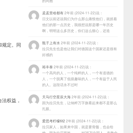
的同胞
孟孟里啥都有
2年前 (2024-11-22)说：
日文以前还说我们为什么那么痛恨他们，就抓着
他们的那一点历史，我很想说那是哪一年历史
啊，明明这么多历史，你们这么狠心，还造
瓶子上有水
2年前 (2024-11-22)说：
和规定。同
拉贝先生也是他让我们对德国这个国家还是很有
好感的
裕丰泰
2年前 (2024-11-22)说：
一个高尚的人，一个纯粹的人，一个有道德的
人，一个脱离了低级趣味的人，一个有益于人民
的人。这段话永不过时
天马行空星辰大海
2年前 (2024-11-22)说：
合法权益，
因为拉贝先生，让纳粹万字旗看起来都不是那么
扎眼。
爱思考柠檬6t2
2年前 (2024-11-22)说：
拉贝家人，如果来中国，就是要骨髓，也会给
他，因为拉贝家族………对25万中国人，有救命