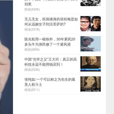
别奖
阅读(2426)
无儿无女，疾病缠身的张桂梅是如
何从温婉女子到活菩萨的?
阅读(2378)
陈光权用一根铁杵，30年累死20
多头牛为渔民修了一个避风港
阅读(2806)
中国“光学之父”王大珩：真正的高
科技永远不能用钱买到！
阅读(2336)
张纯如:一个可以称之为先生的最
美人权斗士
阅读(2511)