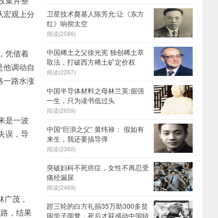
收集并整
从宏观上分
卫星技术奠基人陈芳允:让《东方
红》响彻太空
阅读(2586)
中国稀土之父徐光宪 独创稀土萃
，凭借着
取法，打破西方稀土矿定价权
是他调动自
阅读(2267)
格一路水涨
中国半导体材料之母林兰英:倔强
一生，只为读书低过头
阅读(2659)
来是一波
中国“巨浪之父” 黄纬禄： 假如有
失误，导
来生，我还要搞导弹
阅读(2360)
突破妇科不死癌症，女性不再忍受
痛经漏尿
阅读(2469)
林广茂，
蹬三轮的白方礼捐35万助300多贫
思路，结果
困学子圆梦，死后才获感动中国特