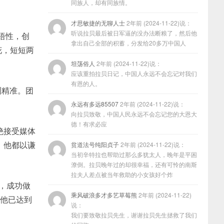
同族人，却有同族情。
才思敏捷的无聊人士
2年前 (2024-11-22)说：
听说拉贝最后被日军逼的没办法断粮了，然后他
悟性，创
拿出自己全部的积蓄，分发给20多万中国人
花，短短两
坦荡俗人
2年前 (2024-11-22)说：
应该重拍拉贝日记，中国人永远不会忘记对我们
有恩的人。
测精准。团
永远有多远85507
2年前 (2024-11-22)说：
向拉贝致敬，中国人民永远不会忘记您的大恩大
德！有求必应
绝接受媒体
，他都以谦
贫道法号纯阳贞子
2年前 (2024-11-22)说：
当初辛特拉也帮助过那么多犹太人，晚年是平困
潦倒。拉贝晚年过的却很幸福，还有可怜的南斯
拉夫人差点被当年救助的小女孩好个炸
搏，成功做
乘风破浪多才多艺草莓熊
2年前 (2024-11-22)
，他已达到
说：
我们要致敬拉贝先生，谢谢拉贝先生拯救了我们