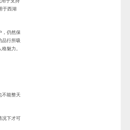
元用于支持
用于西湖
户，仍然保
的品行所吸
人格魅力。
也不能整天
情况下才可