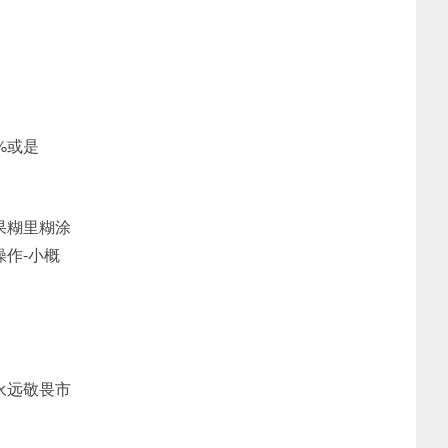
%或是
果糊里糊涂
作-小概
永远敬畏市