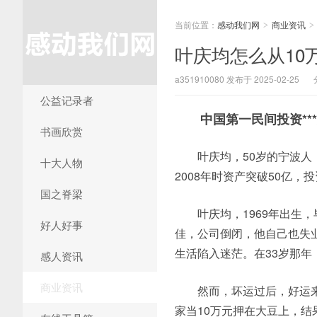
当前位置：
感动我们网
商业资讯
>
>
叶庆均怎么从10万
a351910080 发布于 2025-02-25
公益记录者
中国第一民间投资***赌
书画欣赏
叶庆均，50岁的宁波人
十大人物
2008年时资产突破50亿
国之脊梁
叶庆均，1969年出生
好人好事
佳，公司倒闭，他自己也失业
生活陷入迷茫。在33岁那
感人资讯
商业资讯
然而，坏运过后，好运来
家当10万元押在大豆上，结果