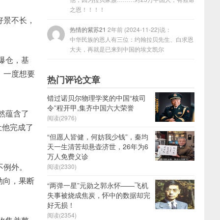
之恩！！！！
好景不长，
热情的紫苏21
2年前 (2024-11-22)说：
中华民族的恩人有三位：约翰拉贝先生、白求恩
大夫，再就是已来到中国的埃文凯尔
爆仓，基
，一度想要
热门评论文章
错过诺贝尔物理学奖的中国“核司
令”程开甲,集齐中国六大荣誉
然蕴含了
阅读(2976)
让他完成了
“但愿人皆健，何妨我少钱”，秦均
天一生清苦却悬壶济世，26年为6
万人免费义诊
不例外。
阅读(2330)
动向，果断
“两弹一星”元勋之郭永怀——飞机
失事被烧成焦炭，怀中的数据却完
好无损！
阅读(2354)