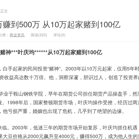
正文
赚到500万 从10万起家赌到100亿
分类：
商业资讯
阅读(320)
评论(0)
神***叶庆均******从10万起家赌到100亿
，白手起家的民间投资“赌神”。2003年以10万元起家，仅用5年
，投资收益高达数十万倍。他，洞察深邃，胆识过人，创造了投资
，毕业于鞍山钢铁学院，早年在期货公司担任期货产品操盘手，然
。1998年后，国家整顿期货市场，叶庆均操作受挫，经历过两
年，他亏损严重，婚姻也出现了危机，几乎到了绝望的边缘。
临。2003年，低迷三年的期货市场开始复苏，叶庆均抓住机遇
大豆价格从2000元飙升至4000元，赚得500万，成为他人生