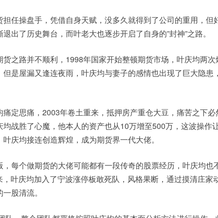
货担任操盘手，凭借自身天赋，没多久就得到了公司的重用，但
渐退出了历史舞台，而叶老大也逐步开启了自身的”封神”之路。
货之路并不顺利，1998年国家开始整顿期货市场，叶庆均两次
，但是屋漏又逢连夜雨，叶庆均与妻子的感情也出现了巨大隐患
痛定思痛，2003年卷土重来，抵押房产重仓大豆，痛苦之下必
均战胜了心魔，他本人的资产也从10万增至500万，这波操作
，叶庆均接连创造辉煌，成为期货界一代大佬。
版，每个做期货的大佬可能都有一段传奇的股票经历，叶庆均也
到来，叶庆均加入了宁波涨停板敢死队，风格果断，通过摸清庄家
的一股清流。