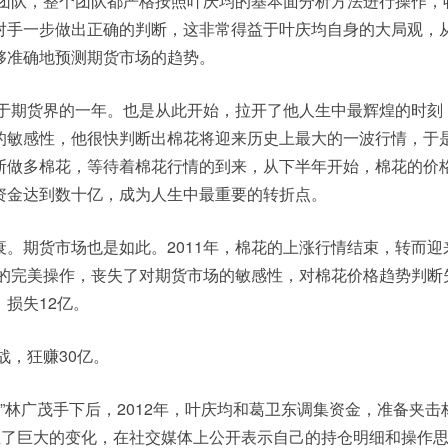
了团队，整个团队都严格按照叶庆均的基本面分析方法进行操作，
对手一步做出正确的判断，这非常得益于叶庆均自身的大局观，
够准确地预测期货市场的趋势。
名于期货界的一年。也是从此开始，拉开了他人生中最辉煌的时刻
的敏感性，他很快判断出棉花将迎来历史上最大的一波行情，于
断做多棉花，等待着棉花行情的到来，从下半年开始，棉花的价
资金达到数十亿，成为人生中最重要的转折点。
。期货市场也是如此。2011年，棉花的上涨行情结束，转而迎
年的完美操作，丧失了对期货市场的敏感性，对棉花价格趋势判断
，损失12亿。
战，狂赚30亿。
野人”林广茂手下后，2012年，叶庆均和葛卫东调集资金，准备夹击
发生了巨大的变化，在社交媒体上公开表示自己的持仓明细和操作