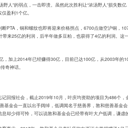
汤野人”的弱点，一击即溃。虽然此次胜利让“浓汤野人”损失数亿
仅仅盈利1个亿。
断PTA，铜和螺纹也即将迎来价格拐点，6700点做空沪铜，107
，共计带来25亿的利润，后半年做多豆粕，也获得了4亿的利润。这
0亿，加上2014年已经赚得30亿，目前已达100亿，从2003年的
的传奇神话。
记回报社会，截止2019年10月，叶庆均资助的项目为486个，
和慈善基金会一直以出手阔绰，低调闻名于慈善界，敦和慈善基金
信息却少得可怜，可以说敦和基金会已经带有叶大户低调，谦虚