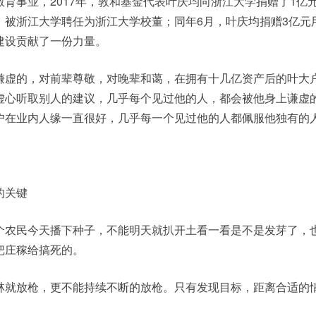
育事业，2017年，敦和基金代表叶庆均向浙江大学捐赠了1亿
，被浙江大学聘任为浙江大学校董；同年6月，叶庆均捐赠3亿元
建设贡献了一份力量。
谦虚的，对前辈尊敬，对晚辈和蔼，在拥有十几亿资产后的叶大
虚心听取别人的建议，几乎每个见过他的人，都会被他身上谦虚
户在业内人缘一直很好，几乎每一个见过他的人都佩服他独有的
的关键
个农民今天播下种子，不能明天就扒开土看一看是不是发芽了，
把庄稼给搞死的。
林就放枪，更不能持续不断的放枪。只有发现目标，距离合适的