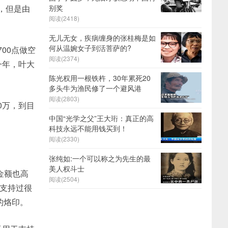
，但是由
别奖
阅读(2418)
无儿无女，疾病缠身的张桂梅是如
何从温婉女子到活菩萨的?
00点做空
阅读(2374)
一年，叶大
陈光权用一根铁杵，30年累死20
多头牛为渔民修了一个避风港
阅读(2803)
10万，到目
中国“光学之父”王大珩：真正的高
科技永远不能用钱买到！
阅读(2330)
张纯如:一个可以称之为先生的最
美人权斗士
金额也高
阅读(2504)
会支持过很
的烙印。