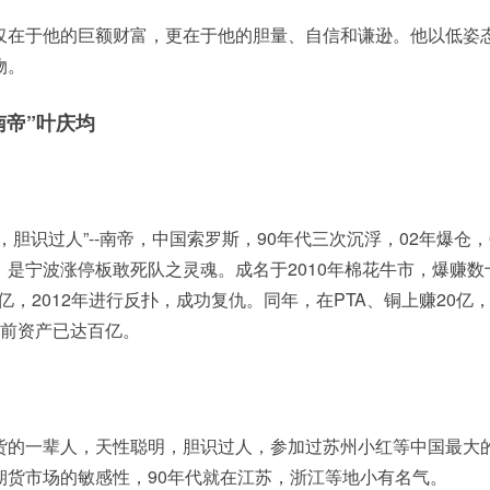
仅在于他的巨额财富，更在于他的胆量、自信和谦逊。他以低姿
物。
南帝”叶庆均
，胆识过人”--南帝，中国索罗斯，90年代三次沉浮，02年爆仓，
是宁波涨停板敢死队之灵魂。成名于2010年棉花牛市，爆赚数
2亿，2012年进行反扑，成功复仇。同年，在PTA、铜上赚20亿
目前资产已达百亿。
货的一辈人，天性聪明，胆识过人，参加过苏州小红等中国最大
期货市场的敏感性，90年代就在江苏，浙江等地小有名气。