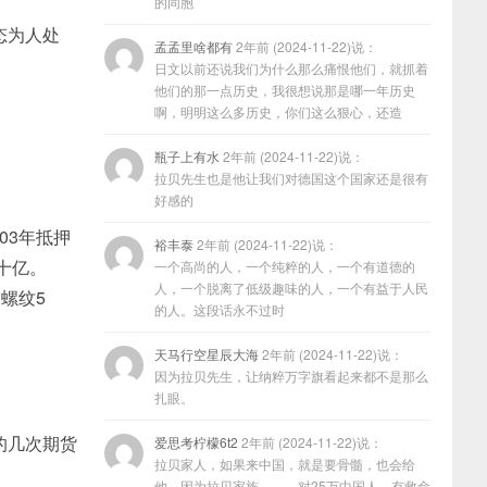
的同胞
态为人处
孟孟里啥都有
2年前 (2024-11-22)说：
日文以前还说我们为什么那么痛恨他们，就抓着
他们的那一点历史，我很想说那是哪一年历史
啊，明明这么多历史，你们这么狠心，还造
瓶子上有水
2年前 (2024-11-22)说：
拉贝先生也是他让我们对德国这个国家还是很有
好感的
03年抵押
裕丰泰
2年前 (2024-11-22)说：
十亿。
一个高尚的人，一个纯粹的人，一个有道德的
人，一个脱离了低级趣味的人，一个有益于人民
，螺纹5
的人。这段话永不过时
天马行空星辰大海
2年前 (2024-11-22)说：
因为拉贝先生，让纳粹万字旗看起来都不是那么
扎眼。
的几次期货
爱思考柠檬6t2
2年前 (2024-11-22)说：
拉贝家人，如果来中国，就是要骨髓，也会给
他，因为拉贝家族………对25万中国人，有救命