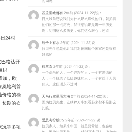
的同胞
孟孟里啥都有
2年前 (2024-11-22)说：
日文以前还说我们为什么那么痛恨他们，就抓着
他们的那一点历史，我很想说那是哪一年历史
啊，明明这么多历史，你们这么狠心，还造
日24时
瓶子上有水
2年前 (2024-11-22)说：
拉贝先生也是他让我们对德国这个国家还是很有
好感的
在巴格达开
裕丰泰
2年前 (2024-11-22)说：
组织
一个高尚的人，一个纯粹的人，一个有道德的
员的增加，欧
人，一个脱离了低级趣味的人，一个有益于人民
的人。这段话永不过时
在奥地利首
油价格的稳
天马行空星辰大海
2年前 (2024-11-22)说：
、长期的石
因为拉贝先生，让纳粹万字旗看起来都不是那么
扎眼。
爱思考柠檬6t2
2年前 (2024-11-22)说：
状况等多项
拉贝家人，如果来中国，就是要骨髓，也会给
他，因为拉贝家族………对25万中国人，有救命