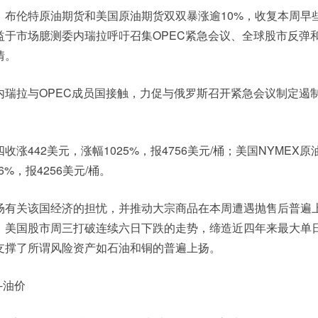
，布伦特原油期货和美国原油期货双双暴涨逾10%，收复本周早
益于市场臆测委内瑞拉呼吁召集OPEC紧急会议、全球股市反弹
情。
内瑞拉与OPEC成员国接触，力促与俄罗斯召开紧急会议制定遏
涨442美元，涨幅1025%，报4756美元/桶；美国NYMEX
6%，报4256美元/桶。
场有关该国经济的担忧，并推动大宗商品在本周遭遇抛售后普遍
%。美国股市周三打破连续六日下跌的走势，缔造近四年来最大单
支撑了所谓风险资产如石油和铜的普遍上扬。
-油价