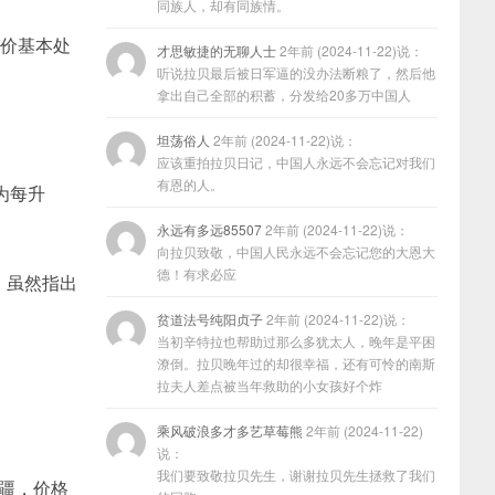
同族人，却有同族情。
油价基本处
才思敏捷的无聊人士
2年前 (2024-11-22)说：
听说拉贝最后被日军逼的没办法断粮了，然后他
拿出自己全部的积蓄，分发给20多万中国人
坦荡俗人
2年前 (2024-11-22)说：
应该重拍拉贝日记，中国人永远不会忘记对我们
有恩的人。
为每升
永远有多远85507
2年前 (2024-11-22)说：
向拉贝致敬，中国人民永远不会忘记您的大恩大
德！有求必应
，虽然指出
贫道法号纯阳贞子
2年前 (2024-11-22)说：
当初辛特拉也帮助过那么多犹太人，晚年是平困
潦倒。拉贝晚年过的却很幸福，还有可怜的南斯
拉夫人差点被当年救助的小女孩好个炸
乘风破浪多才多艺草莓熊
2年前 (2024-11-22)
说：
我们要致敬拉贝先生，谢谢拉贝先生拯救了我们
新疆，价格