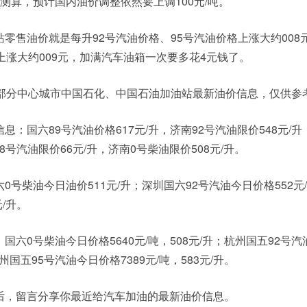
来测算，预计国内油价调整依然要上调100元/吨。
零售油价就是每升92号汽油价格、95号汽油价格上涨大约008
上涨大约009元，加满汽车油箱一次要多花4元钱了。
和部分中心城市中国石化、中国石油加油站最新油价信息，仅供参
：国六89号汽油价格617元/升，济南92号汽油限价548元/升
8号汽油限价66元/升，济南0号柴油限价508元/升。
0号柴油今日油价511元/升；深圳国六92号汽油今日价格552元
/升。
六0号柴油今日价格5640元/吨，508元/升；杭州国五92号
杭州国五95号汽油今日价格7389元/吨，583元/升。
后，留言分享你最近给汽车加油的最新油价信息。