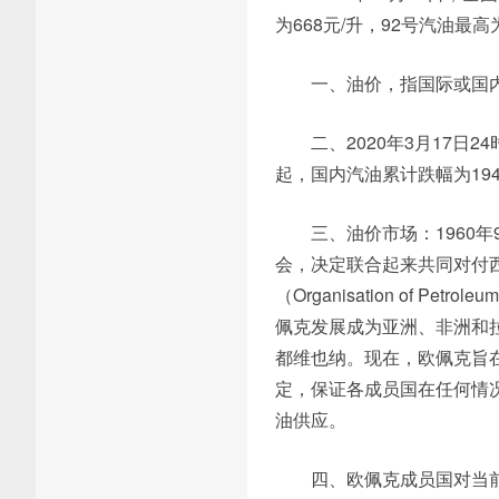
为668元/升，92号汽油最
一、油价，指国际或国
二、2020年3月17日
起，国内汽油累计跌幅为194
三、油价市场：1960
会，决定联合起来共同对付
（Organisation of Pet
佩克发展成为亚洲、非洲和
都维也纳。现在，欧佩克旨
定，保证各成员国在任何情
油供应。
四、欧佩克成员国对当