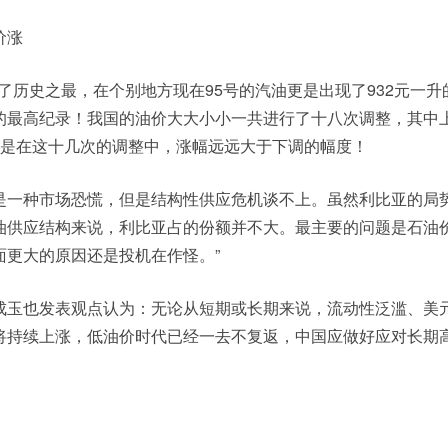
价涨
突破了历史之最，在个别地方现在95号的汽油更是出现了932元一
的最高纪录！我国的油价大大小小一共进行了十八次调整，其中上
但是在这十几次的调整中，涨幅远远大于下调的幅度！
是一种市场恐慌，但是结构性供应危机谈不上。虽然利比亚的局
油供应结构来说，利比亚占的份额并不大。最主要的问题是石油
面更大的原因还是投机在作怪。”
成玉也发表观点认为：无论从短期或长期来说，流动性泛滥、美
将持续上涨，低油价时代已经一去不复返，中国应做好应对长期