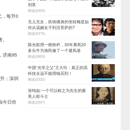
别奖
阅读(2425)
元，每升0
无儿无女，疾病缠身的张桂梅是如
何从温婉女子到活菩萨的?
阅读(2375)
考。
陈光权用一根铁杵，30年累死20
多头牛为渔民修了一个避风港
，济南95
阅读(2805)
中国“光学之父”王大珩：真正的高
科技永远不能用钱买到！
/升；深圳
阅读(2332)
张纯如:一个可以称之为先生的最
美人权斗士
汽油今日价
阅读(2507)