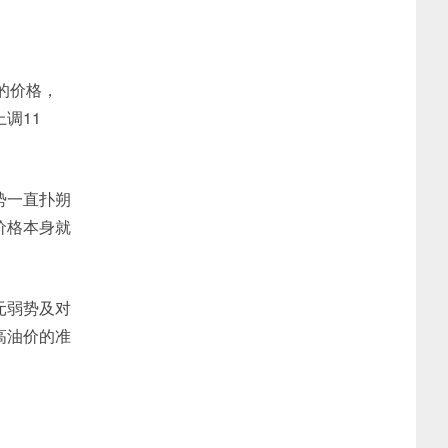
升的价格，
调11
势一直扑朔
价格本身就
元弱势及对
高油价的准