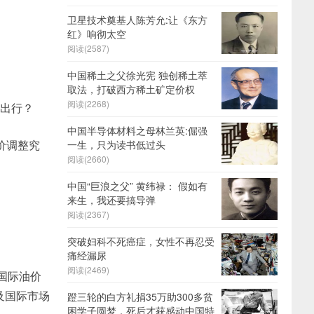
卫星技术奠基人陈芳允:让《东方
红》响彻太空
阅读(2587)
中国稀土之父徐光宪 独创稀土萃
取法，打破西方稀土矿定价权
阅读(2268)
车出行？
中国半导体材料之母林兰英:倔强
价调整究
一生，只为读书低过头
阅读(2660)
中国“巨浪之父” 黄纬禄： 假如有
来生，我还要搞导弹
阅读(2367)
突破妇科不死癌症，女性不再忍受
痛经漏尿
阅读(2469)
国际油价
及国际市场
蹬三轮的白方礼捐35万助300多贫
困学子圆梦，死后才获感动中国特