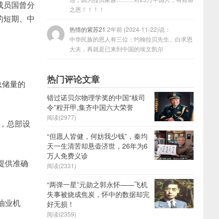
成员国曾分
之恩！！！！
的短期、中
热情的紫苏21
2年前 (2024-11-22)说：
中华民族的恩人有三位：约翰拉贝先生、白求恩
大夫，再就是已来到中国的埃文凯尔
热门评论文章
总储量的
错过诺贝尔物理学奖的中国“核司
令”程开甲,集齐中国六大荣誉
阅读(2977)
年，总部设
“但愿人皆健，何妨我少钱”，秦均
天一生清苦却悬壶济世，26年为6
万人免费义诊
提供准确
阅读(2331)
“两弹一星”元勋之郭永怀——飞机
失事被烧成焦炭，怀中的数据却完
油业机
好无损！
阅读(2359)