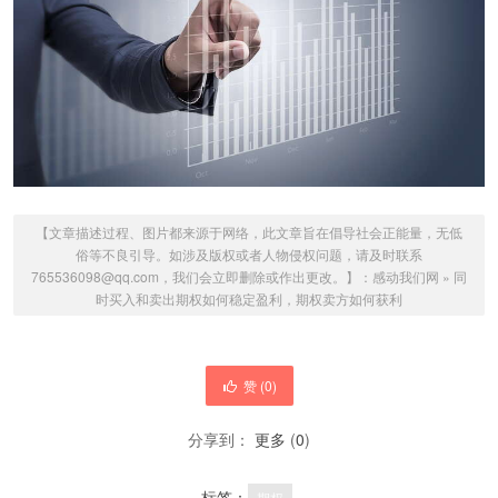
【文章描述过程、图片都来源于网络，此文章旨在倡导社会正能量，无低
俗等不良引导。如涉及版权或者人物侵权问题，请及时联系
765536098@qq.com，我们会立即删除或作出更改。】：
感动我们网
»
同
时买入和卖出期权如何稳定盈利，期权卖方如何获利
赞 (
0
)
分享到：
更多
(
0
)
标签：
期权