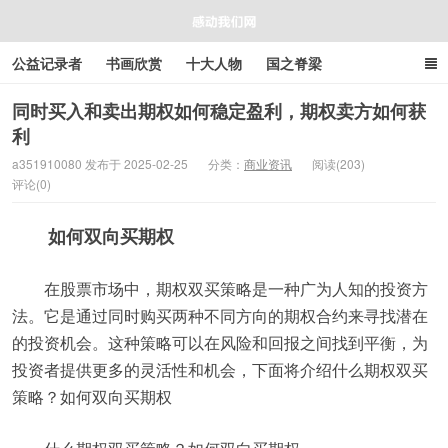
公益记录者
书画欣赏
十大人物
国之脊梁
好人好事
感人资讯
商业资讯
在线工具箱
同时买入和卖出期权如何稳定盈利，期权卖方如何获
利
感动我们网
a351910080 发布于 2025-02-25
分类：
商业资讯
阅读(203)
评论(0)
如何双向买期权
在股票市场中，期权双买策略是一种广为人知的投资方
法。它是通过同时购买两种不同方向的期权合约来寻找潜在
的投资机会。这种策略可以在风险和回报之间找到平衡，为
投资者提供更多的灵活性和机会，下面将介绍什么期权双买
策略？如何双向买期权