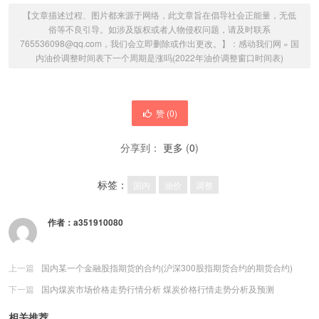
【文章描述过程、图片都来源于网络，此文章旨在倡导社会正能量，无低
俗等不良引导。如涉及版权或者人物侵权问题，请及时联系
765536098@qq.com，我们会立即删除或作出更改。】：
感动我们网
»
国
内油价调整时间表下一个周期是涨吗(2022年油价调整窗口时间表)
赞 (
0
)
分享到：
更多
(
0
)
标签：
国内
油价
调整
作者：
a351910080
上一篇
国内某一个金融股指期货的合约(沪深300股指期货合约的期货合约)
下一篇
国内煤炭市场价格走势行情分析 煤炭价格行情走势分析及预测
相关推荐