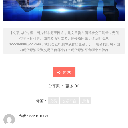
【文章描述过程、图片都来源于网络，此文章旨在倡导社会正能量，无低
俗等不良引导。如涉及版权或者人物侵权问题，请及时联系
765536098@qq.com，我们会立即删除或作出更改。】：
感动我们网
»
国
内现货原油投资交易平台哪个好？现货原油平台哪个比较好
赞 (
0
)
分享到：
更多
(
0
)
标签：
交易
交易平台
原油
作者：
a351910080