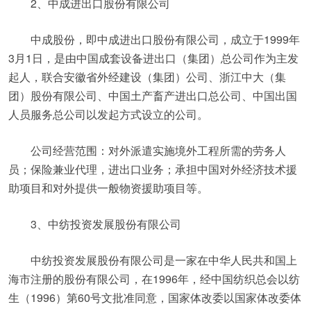
2、中成进出口股份有限公司
中成股份，即中成进出口股份有限公司，成立于1999年
3月1日，是由中国成套设备进出口（集团）总公司作为主发
起人，联合安徽省外经建设（集团）公司、浙江中大（集
团）股份有限公司、中国土产畜产进出口总公司、中国出国
人员服务总公司以发起方式设立的公司。
公司经营范围：对外派遣实施境外工程所需的劳务人
员；保险兼业代理，进出口业务；承担中国对外经济技术援
助项目和对外提供一般物资援助项目等。
3、中纺投资发展股份有限公司
中纺投资发展股份有限公司是一家在中华人民共和国上
海市注册的股份有限公司，在1996年，经中国纺织总会以纺
生（1996）第60号文批准同意，国家体改委以国家体改委体