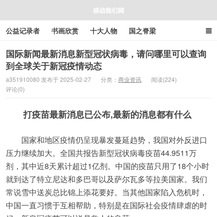
公益记录者
书画欣赏
十大人物
国之脊梁
好人好事
感人资讯
商业资讯
在线工具箱
国际新闻最新消息新型冠状病毒，请问哪里可以查询
到全球关于新冠疫情动态
感动我们网
a351910080 发布于 2025-02-27
分类：
商业资讯
阅读(224)
评论(0)
打疫苗最新消息已公布,最新的消息都有什么
国家和地区疫情仍呈现暴发蔓延趋势，我国对外反进口
压力继续加大。全国共报告新型冠状病毒疫苗44.9511万
剂，其中近8天累计超过1亿剂。中国的疫苗只用了18个小时
就到达了特立尼达和多巴哥以及萨尔瓦多等拉美国家。我们
常说雪中送炭总比锦上添花要好。当其他国家陷入危机时，
中国一直习惯于互相帮助，特别是在国际社会疫情肆虐的时