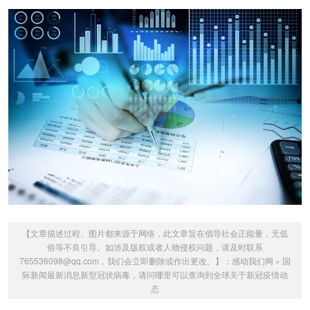
【文章描述过程、图片都来源于网络，此文章旨在倡导社会正能量，无低
俗等不良引导。如涉及版权或者人物侵权问题，请及时联系
765536098@qq.com，我们会立即删除或作出更改。】：
感动我们网
»
国
际新闻最新消息新型冠状病毒，请问哪里可以查询到全球关于新冠疫情动
态