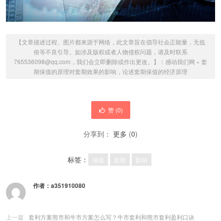
【文章描述过程、图片都来源于网络，此文章旨在倡导社会正能量，无低
俗等不良引导。如涉及版权或者人物侵权问题，请及时联系
765536098@qq.com，我们会立即删除或作出更改。】：
感动我们网
»
套
期保值的原理对套期效果的影响，论述套期保值的经济原理
赞 (
0
)
分享到：
更多
(
0
)
标签：
保值
套期
影响
作者：
a351910080
上一篇
套利方案熊市和牛市方案怎么写？牛市套利和熊市套利盈利口诀