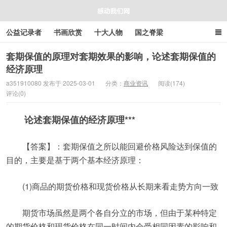
公益记录者
书画欣赏
十大人物
国之脊梁
好人好事
感人资讯
商业资讯
在线工具箱
套期保值的原理对套期效果的影响，论述套期保值的
经济原理
感动我们网
a351910080 发布于 2025-03-01
分类：
商业资讯
阅读(174)
评论(0)
论述套期保值的经济原理***
【答案】：套期保值之所以能回避价格风险达到保值的
目的，主要是基于两个基本经济原理：
(1)商品的期货价格和现货价格从长期来看走势方向一致
期货市场虽然是两个各自分立的市场，但由于某种特定
的期货价格和现货价格在同一时间内会受相同因素的影响和