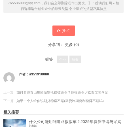
765536098@qq.com，我们会立即删除或作出更改。】：
感动我们网
»
如
何选择适合创业企业的融资类型 创业融资的类型及其特点
赞 (
0
)
分享到：
更多
(
0
)
标签：
企业
融资
作者：
a351910080
上一篇
如何看待青山集团做空伦镍被逼仓？伦镍逼仓诉讼案尘埃落定
下一篇
如果一个人给你说期货稳赚不赔(期货跨期套利稳赚不赔吗)
相关推荐
什么公司能用到道路救援车？2025年资质申请与采购
指南