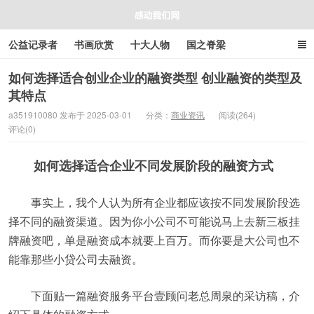
公益记录者
书画欣赏
十大人物
国之脊梁
好人好事
感人资讯
商业资讯
在线工具箱
如何选择适合创业企业的融资类型 创业融资的类型及
其特点
感动我们网
a351910080 发布于 2025-03-01
分类：
商业资讯
阅读(264)
评论(0)
如何选择适合企业不同发展阶段的融资方式
事实上，我个人认为所有企业都应该按不同发展阶段选
择不同的融资渠道。因为你小公司不可能说马上去新三板挂
牌融资吧，单是融资成本就要上百万。而你要是大公司也不
能靠那些小贷公司去融资。
下面贴一篇融资服务平台壹顾问老总周泉的采访稿，介