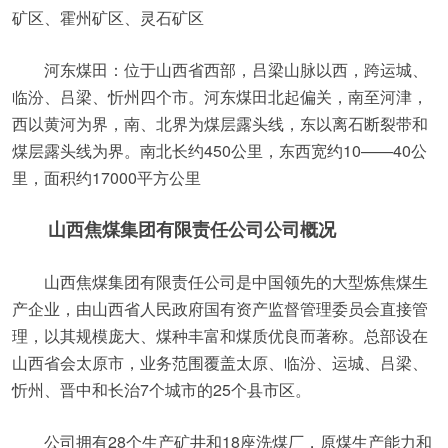
矿区、霍州矿区、灵石矿区
河东煤田：位于山西省西部，吕梁山脉以西，跨运城、
临汾、吕梁、忻州四个市。河东煤田北起偏关，南至河津，
西以黄河为界，南、北界为煤层露头线，东以离石断裂带和
煤层露头线为界。南北长约450公里，东西宽约10——40公
里，面积约17000平方公里
山西焦煤集团有限责任公司公司概况
山西焦煤集团有限责任公司是中国领先的大型炼焦煤生
产企业，由山西省人民政府国有资产监督管理委员会直接管
理，以其规模庞大、煤种丰富和煤质优良而著称。总部设在
山西省会太原市，业务范围覆盖太原、临汾、运城、吕梁、
忻州、晋中和长治7个城市的25个县市区。
公司拥有28个生产矿井和18座洗煤厂，原煤生产能力和