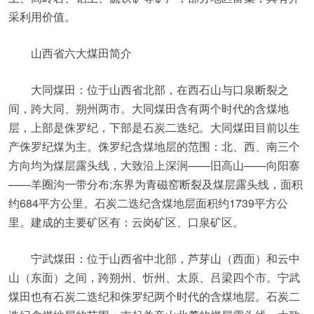
采利用价值。
山西省六大煤田简介
大同煤田：位于山西省北部，在西石山与口泉断裂之
间，跨大同、朔州两市。大同煤田含有两个时代的含煤地
层，上部是侏罗纪，下部是石炭二迭纪。大同煤田目前以生
产侏罗纪煤为主。侏罗纪含煤地层的范围：北、西、南三个
方向均为煤层露头线，大致沿上深涧——旧高山——向阳寨
——羊圈沟一带分布;东界为青磁窑断裂及煤层露头线，面积
约684平方公里。石炭二迭纪含煤地层面积约1739平方公
里。建成的主要矿区有：云岗矿区、口泉矿区。
宁武煤田：位于山西省中北部，芦芽山（西面）和云中
山（东面）之间，跨朔州、忻州、太原、吕梁四个市。宁武
煤田也有石炭二迭纪和侏罗纪两个时代的含煤地层。石炭二