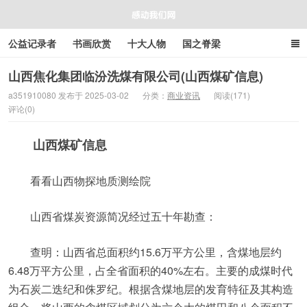
公益记录者
书画欣赏
十大人物
国之脊梁
好人好事
感人资讯
商业资讯
在线工具箱
山西焦化集团临汾洗煤有限公司(山西煤矿信息)
a351910080 发布于 2025-03-02
分类：
商业资讯
阅读(171)
评论(0)
感动我们网
山西煤矿信息
看看山西物探地质测绘院
山西省煤炭资源简况经过五十年勘查：
查明：山西省总面积约15.6万平方公里，含煤地层约
6.48万平方公里，占全省面积的40%左右。主要的成煤时代
为石炭二迭纪和侏罗纪。根据含煤地层的发育特征及其构造