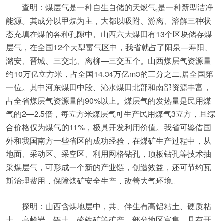
查明：煤层气是一种自生自储的天燃气,是一种新型洁净
能源。其成分以甲烷为主，大都以吸附、游离、溶解三种状
态充填在煤的各种孔隙中。山西六大煤田有13个区块储存煤
层气，在全国12个大型富气区中，我省就占了阳泉—寿阳、
潞安、晋城、三交北、离柳—三交五个。山西煤层气资源量
约10万亿立方米，占全国14.34万亿m3的三分之二,居全国第
一位。其中河东煤田中段、沁水煤田北部和南部资源丰富，
占全省煤层气资源量的90%以上。煤层气的发热量是民用煤
气的2—2.5倍，每立方米煤层气可生产民用煤气3立方，且综
合价格仅为煤气的11%，极具开发利用价值。我省可鉴借国
外和我国南方一些省区的成功经验，在煤矿生产过程中，从
地面、采动区、采空区、利用网格钻孔，顶板钻孔等技术抽
采煤层气，可形成一个新的产业链，创造效益，还可节约瓦
斯治理费用，保障煤矿安全生产，改善大气环境。
探明：山西含煤地层中，共、伴生有高铝粘土、硬质粘
土、高岭岩、铝土、硫铁矿等矿产，部分地区富集，具有开