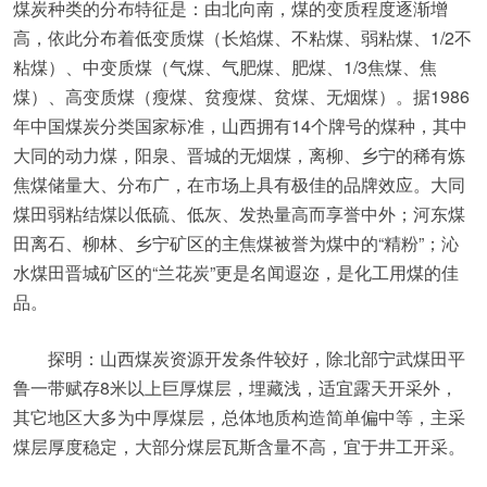
煤炭种类的分布特征是：由北向南，煤的变质程度逐渐增
高，依此分布着低变质煤（长焰煤、不粘煤、弱粘煤、1/2不
粘煤）、中变质煤（气煤、气肥煤、肥煤、1/3焦煤、焦
煤）、高变质煤（瘦煤、贫瘦煤、贫煤、无烟煤）。据1986
年中国煤炭分类国家标准，山西拥有14个牌号的煤种，其中
大同的动力煤，阳泉、晋城的无烟煤，离柳、乡宁的稀有炼
焦煤储量大、分布广，在市场上具有极佳的品牌效应。大同
煤田弱粘结煤以低硫、低灰、发热量高而享誉中外；河东煤
田离石、柳林、乡宁矿区的主焦煤被誉为煤中的“精粉”；沁
水煤田晋城矿区的“兰花炭”更是名闻遐迩，是化工用煤的佳
品。
探明：山西煤炭资源开发条件较好，除北部宁武煤田平
鲁一带赋存8米以上巨厚煤层，埋藏浅，适宜露天开采外，
其它地区大多为中厚煤层，总体地质构造简单偏中等，主采
煤层厚度稳定，大部分煤层瓦斯含量不高，宜于井工开采。