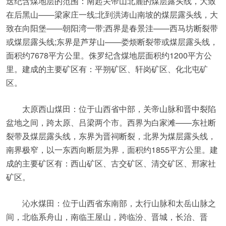
迭纪含煤地层的范围：南起关帝山北麓的煤层露头线，大致
在后黑山——梁家庄一线;北到洪涛山南坡的煤层露头线，大
致在向阳堡——朝阳湾一带;西界是春景洼——西马坊断裂带
或煤层露头线;东界是芦芽山——娄烦断裂带或煤层露头线，
面积约7678平方公里。侏罗纪含煤地层面积约1200平方公
里。建成的主要矿区有：平朔矿区、轩岗矿区、化北屯矿
区。
太原西山煤田：位于山西省中部，关帝山脉和晋中裂陷
盆地之间，跨太原、吕梁两个市。西界为白家滩——东社断
裂带及煤层露头线，东界为晋祠断裂，北界为煤层露头线，
南界极窄，以一东西向断层为界，面积约1855平方公里。建
成的主要矿区有：西山矿区、古交矿区、清交矿区、邢家社
矿区。
沁水煤田：位于山西省东南部，太行山脉和太岳山脉之
间，北临系舟山，南临王屋山，跨临汾、晋城，长治、晋