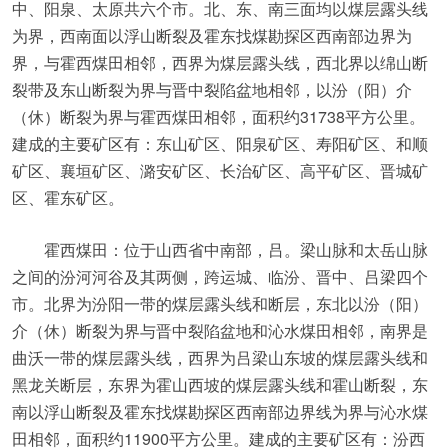
中、阳泉、太原共六个市。北、东、南三面均以煤层露头线
为界，西南面以浮山断裂及霍东找煤勘探区西南部边界为
界，与霍西煤田相邻，西界为煤层露头线，西北界以绵山断
裂带及东山断裂为界与晋中裂陷盆地相邻，以汾（阳）介
（休）断裂为界与霍西煤田相邻，面积约31738平方公里。
建成的主要矿区有：东山矿区、阳泉矿区、寿阳矿区、和顺
矿区、襄垣矿区、潞安矿区、长治矿区、高平矿区、晋城矿
区、霍东矿区。
霍西煤田：位于山西省中南部，吕。梁山脉和太岳山脉
之间的汾河河谷及其两侧，跨运城、临汾、晋中、吕梁四个
市。北界为汾阳一带的煤层露头线和断层，东北以汾（阳）
介（休）断裂为界与晋中裂陷盆地和沁水煤田相邻，南界是
曲沃一带的煤层露头线，西界为吕梁山东坡的煤层露头线和
黑龙关断层，东界为霍山西坡的煤层露头线和霍山断裂，东
南以浮山断裂及霍东找煤勘探区西南部边界线为界与沁水煤
田相邻，面积约11900平方公里。建成的主要矿区有：汾西