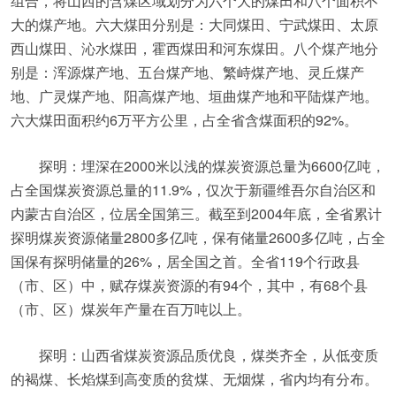
组合，将山西的含煤区域划分为六个大的煤田和八个面积不
大的煤产地。六大煤田分别是：大同煤田、宁武煤田、太原
西山煤田、沁水煤田，霍西煤田和河东煤田。八个煤产地分
别是：浑源煤产地、五台煤产地、繁峙煤产地、灵丘煤产
地、广灵煤产地、阳高煤产地、垣曲煤产地和平陆煤产地。
六大煤田面积约6万平方公里，占全省含煤面积的92%。
探明：埋深在2000米以浅的煤炭资源总量为6600亿吨，
占全国煤炭资源总量的11.9%，仅次于新疆维吾尔自治区和
内蒙古自治区，位居全国第三。截至到2004年底，全省累计
探明煤炭资源储量2800多亿吨，保有储量2600多亿吨，占全
国保有探明储量的26%，居全国之首。全省119个行政县
（市、区）中，赋存煤炭资源的有94个，其中，有68个县
（市、区）煤炭年产量在百万吨以上。
探明：山西省煤炭资源品质优良，煤类齐全，从低变质
的褐煤、长焰煤到高变质的贫煤、无烟煤，省内均有分布。