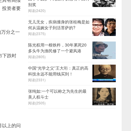
别奖
，投资者要
阅读(2420)
无儿无女，疾病缠身的张桂梅是如
何从温婉女子到活菩萨的?
约万分之一
阅读(2375)
陈光权用一根铁杵，30年累死20
多头牛为渔民修了一个避风港
市下跌时
阅读(2805)
中国“光学之父”王大珩：真正的高
科技永远不能用钱买到！
阅读(2331)
张纯如:一个可以称之为先生的最
美人权斗士
阅读(2505)
答以上的问