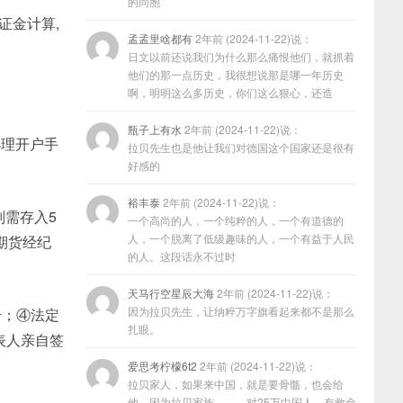
的同胞
保证金计算,
孟孟里啥都有
2年前 (2024-11-22)说：
日文以前还说我们为什么那么痛恨他们，就抓着
他们的那一点历史，我很想说那是哪一年历史
啊，明明这么多历史，你们这么狠心，还造
瓶子上有水
2年前 (2024-11-22)说：
办理开户手
拉贝先生也是他让我们对德国这个国家还是很有
好感的
裕丰泰
2年前 (2024-11-22)说：
则需存入5
一个高尚的人，一个纯粹的人，一个有道德的
人，一个脱离了低级趣味的人，一个有益于人民
期货经纪
的人。这段话永不过时
天马行空星辰大海
2年前 (2024-11-22)说：
因为拉贝先生，让纳粹万字旗看起来都不是那么
号；④法定
扎眼。
表人亲自签
爱思考柠檬6t2
2年前 (2024-11-22)说：
拉贝家人，如果来中国，就是要骨髓，也会给
他，因为拉贝家族………对25万中国人，有救命