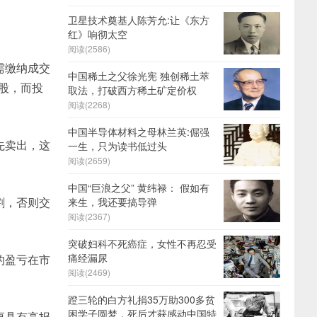
卫星技术奠基人陈芳允:让《东方
红》响彻太空
阅读(2586)
需缴纳成交
中国稀土之父徐光宪 独创稀土萃
0股，而投
取法，打破西方稀土矿定价权
阅读(2268)
中国半导体材料之母林兰英:倔强
先卖出，这
一生，只为读书低过头
阅读(2659)
中国“巨浪之父” 黄纬禄： 假如有
割，否则交
来生，我还要搞导弹
阅读(2367)
突破妇科不死癌症，女性不再忍受
痛经漏尿
的盈亏在市
阅读(2469)
蹬三轮的白方礼捐35万助300多贫
困学子圆梦，死后才获感动中国特
更具有高报