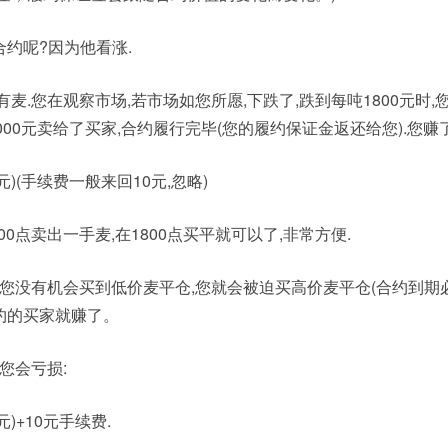
约呢?因为他看涨.
麦.您在观察市场,若市场如您所愿,下跌了,跌到每吨1800元时,
2000元卖给了买家,合约履行完毕(您的履约保证金返还给您).您赚了
000(元)(手续费一般来回10元,忽略)
00点卖出一手麦,在1800点买平就可以了,非常方便.
,您没有机会买到低价麦平仓,您就会被迫买高价麦平仓(合约到期必
约的买家就赚了。
,您会亏损:
0(元)+10元手续费.