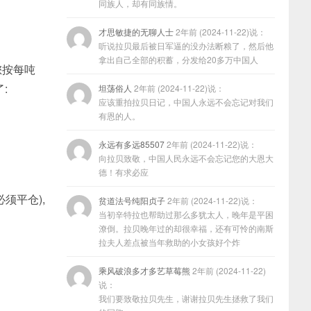
同族人，却有同族情。
才思敏捷的无聊人士
2年前 (2024-11-22)说：
听说拉贝最后被日军逼的没办法断粮了，然后他
拿出自己全部的积蓄，分发给20多万中国人
您按每吨
:
坦荡俗人
2年前 (2024-11-22)说：
应该重拍拉贝日记，中国人永远不会忘记对我们
有恩的人。
永远有多远85507
2年前 (2024-11-22)说：
向拉贝致敬，中国人民永远不会忘记您的大恩大
德！有求必应
须平仓),
贫道法号纯阳贞子
2年前 (2024-11-22)说：
当初辛特拉也帮助过那么多犹太人，晚年是平困
潦倒。拉贝晚年过的却很幸福，还有可怜的南斯
拉夫人差点被当年救助的小女孩好个炸
乘风破浪多才多艺草莓熊
2年前 (2024-11-22)
说：
我们要致敬拉贝先生，谢谢拉贝先生拯救了我们