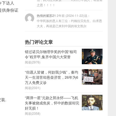
令下达人
之恩！！！！
提供身份证
热情的紫苏21
2年前 (2024-11-22)说：
中华民族的恩人有三位：约翰拉贝先生、白求恩
大夫，再就是已来到中国的埃文凯尔
热门评论文章
错过诺贝尔物理学奖的中国“核司
令”程开甲,集齐中国六大荣誉
阅读(2976)
“但愿人皆健，何妨我少钱”，秦均
天一生清苦却悬壶济世，26年为6
万人免费义诊
阅读(2331)
“两弹一星”元勋之郭永怀——飞机
装.
失事被烧成焦炭，怀中的数据却完
好无损！
阅读(2358)