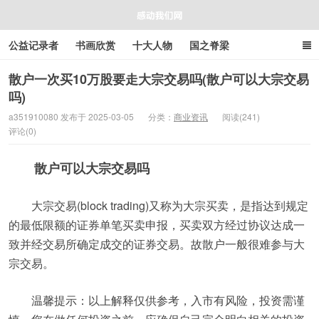
公益记录者
书画欣赏
十大人物
国之脊梁
好人好事
感人资讯
商业资讯
在线工具箱
散户一次买10万股要走大宗交易吗(散户可以大宗交易
吗)
感动我们网
a351910080 发布于 2025-03-05
分类：
商业资讯
阅读(241)
评论(0)
散户可以大宗交易吗
大宗交易(block trading)又称为大宗买卖，是指达到规定
的最低限额的证券单笔买卖申报，买卖双方经过协议达成一
致并经交易所确定成交的证券交易。故散户一般很难参与大
宗交易。
温馨提示：以上解释仅供参考，入市有风险，投资需谨