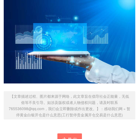
【文章描述过程、图片都来源于网络，此文章旨在倡导社会正能量，无低
俗等不良引导。如涉及版权或者人物侵权问题，请及时联系
765536098@qq.com，我们会立即删除或作出更改。】：
感动我们网
»
暂
停黄金白银开仓是什么意思(工行暂停贵金属开仓交易是什么意思)
赞 (
0
)