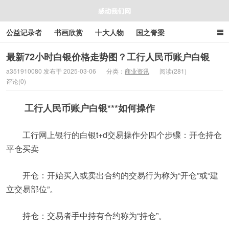
公益记录者
书画欣赏
十大人物
国之脊梁
好人好事
感人资讯
商业资讯
在线工具箱
最新72小时白银价格走势图？工行人民币账户白银
a351910080 发布于 2025-03-06
分类：
商业资讯
阅读(281)
评论(0)
感动我们网
工行人民币账户白银***如何操作
工行网上银行的白银t+d交易操作分四个步骤：开仓持仓
平仓买卖
开仓：开始买入或卖出合约的交易行为称为“开仓”或“建
立交易部位”。
持仓：交易者手中持有合约称为“持仓”。