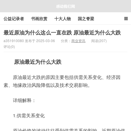
公益记录者
书画欣赏
十大人物
国之脊梁
好人好事
感人资讯
商业资讯
在线工具箱
最近原油为什么这么一直在跌 原油最近为什么大跌
a351910080 发布于 2025-03-06
分类：
商业资讯
阅读(207)
评论(0)
感动我们网
原油最近为什么大跌
原油最近大跌的原因主要包括供需关系变化、经济因
素、地缘政治风险降低以及技术交易影响。
详细解释：
1.供需关系变化
原油价格的波动往往受到供需关系的影响。近期原油供