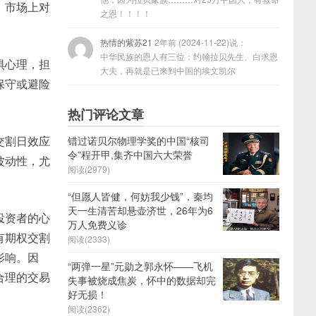
，市场上对
之恩！！！！
热情的紫苏21
2年前 (2024-11-22)说：
中华民族的恩人有三位：约翰拉贝先生、白求恩
惧心理，担
大夫，再就是已来到中国的埃文凯尔
保守或避险
热门评论文章
交割日效应
错过诺贝尔物理学奖的中国“核司
令”程开甲,集齐中国六大荣誉
波动性，尤
阅读(2979)
“但愿人皆健，何妨我少钱”，秦均
天一生清苦却悬壶济世，26年为6
投资者的心
万人免费义诊
有期权交割
阅读(2333)
影响。因
“两弹一星”元勋之郭永怀——飞机
合理的交易
失事被烧成焦炭，怀中的数据却完
好无损！
阅读(2362)