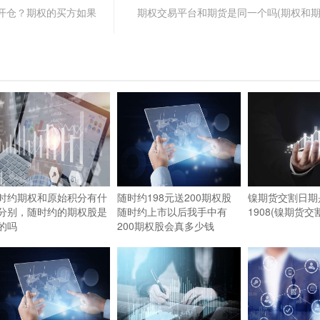
开仓？期权的买方如果
期权交易平台和期货是同一个吗(期权和
时约期权和原始积分有什
随时约198元送200期权股
镍期货交割日期
分别，随时约的期权股是
随时约上市以后我手中有
1908(镍期货交
的吗
200期权股会真多少钱