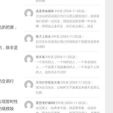
的同胞
孟孟里啥都有
2年前 (2024-11-22)说：
日文以前还说我们为什么那么痛恨他们，就抓着
他们的那一点历史，我很想说那是哪一年历史
啊，明明这么多历史，你们这么狠心，还造
化的把握，
瓶子上有水
2年前 (2024-11-22)说：
拉贝先生也是他让我们对德国这个国家还是很有
好感的
约，除非是
裕丰泰
2年前 (2024-11-22)说：
一个高尚的人，一个纯粹的人，一个有道德的
人，一个脱离了低级趣味的人，一个有益于人民
的人。这段话永不过时
的交易行
天马行空星辰大海
2年前 (2024-11-22)说：
因为拉贝先生，让纳粹万字旗看起来都不是那么
扎眼。
出现暂时性
爱思考柠檬6t2
2年前 (2024-11-22)说：
约规模较
拉贝家人，如果来中国，就是要骨髓，也会给
他，因为拉贝家族………对25万中国人，有救命