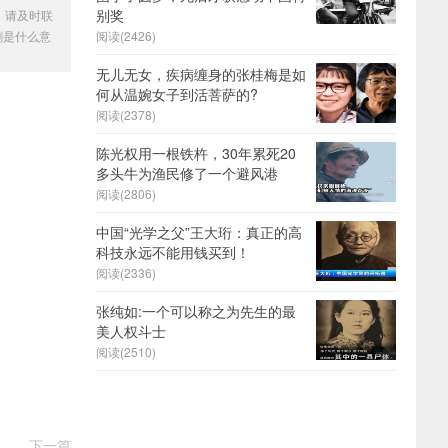
别奖
，请及时联
割是什么意
阅读(2426)
无儿无女，疾病缠身的张桂梅是如
何从温婉女子到活菩萨的?
阅读(2378)
陈光权用一根铁杵，30年累死20
多头牛为渔民修了一个避风港
阅读(2806)
中国“光学之父”王大珩：真正的高
科技永远不能用钱买到！
阅读(2336)
张纯如:一个可以称之为先生的最
美人权斗士
阅读(2510)
下一篇