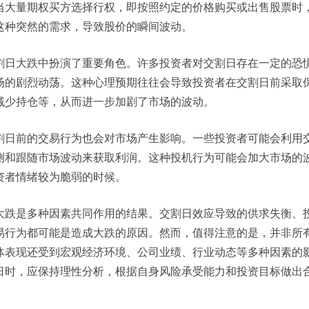
当大量期权买方选择行权，即按照约定的价格购买或出售股票时
这种突然的需求，导致股价的瞬间波动。
割日大跌中扮演了重要角色。许多投资者对交割日存在一定的恐
场的剧烈动荡。这种心理预期往往会导致投资者在交割日前采取
减少持仓等，从而进一步加剧了市场的波动。
割日前的交易行为也会对市场产生影响。一些投资者可能会利用
测和跟随市场波动来获取利润。这种投机行为可能会加大市场的
资者情绪较为脆弱的时候。
大跌是多种因素共同作用的结果。交割日效应导致的供求失衡、
易行为都可能是造成大跌的原因。然而，值得注意的是，并非所
体表现还受到宏观经济环境、公司业绩、行业动态等多种因素的
日时，应保持理性分析，根据自身风险承受能力和投资目标做出