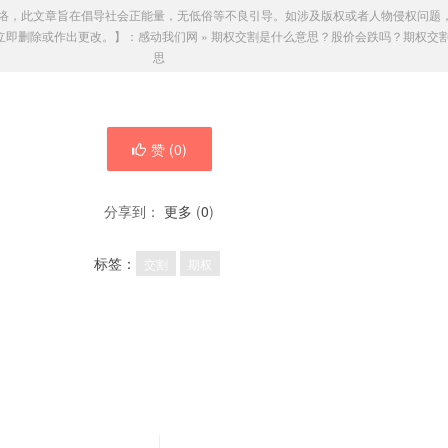
络，此文章旨在倡导社会正能量，无低俗等不良引导。如涉及版权或者人物侵权问题
我们会立即删除或作出更改。】：
感动我们网
»
期权交割是什么意思？股价会跌吗？期权交
思
赞 (
0
)
分享到：
更多
(
0
)
标签：
交割
期权