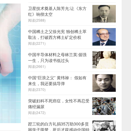
卫星技术奠基人陈芳允:让《东方
红》响彻太空
阅读(2588)
中国稀土之父徐光宪 独创稀土萃
取法，打破西方稀土矿定价权
阅读(2271)
中国半导体材料之母林兰英:倔强
一生，只为读书低过头
阅读(2661)
中国“巨浪之父” 黄纬禄： 假如有
来生，我还要搞导弹
阅读(2370)
突破妇科不死癌症，女性不再忍受
痛经漏尿
阅读(2472)
蹬三轮的白方礼捐35万助300多贫
困学子圆梦，死后才获感动中国特