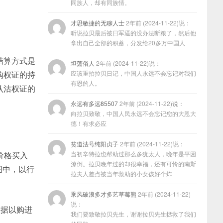
同族人，却有同族情。
才思敏捷的无聊人士
2年前 (2024-11-22)说：
听说拉贝最后被日军逼的没办法断粮了，然后他
拿出自己全部的积蓄，分发给20多万中国人
结算方式是
坦荡俗人
2年前 (2024-11-22)说：
购权证的持
应该重拍拉贝日记，中国人永远不会忘记对我们
有恩的人。
认沽权证的
。
永远有多远85507
2年前 (2024-11-22)说：
向拉贝致敬，中国人民永远不会忘记您的大恩大
德！有求必应
贫道法号纯阳贞子
2年前 (2024-11-22)说：
价格买入
当初辛特拉也帮助过那么多犹太人，晚年是平困
潦倒。拉贝晚年过的却很幸福，还有可怜的南斯
图中，以行
拉夫人差点被当年救助的小女孩好个炸
乘风破浪多才多艺草莓熊
2年前 (2024-11-22)
说：
人据以购进
我们要致敬拉贝先生，谢谢拉贝先生拯救了我们