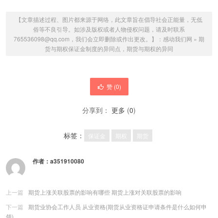
【文章描述过程、图片都来源于网络，此文章旨在倡导社会正能量，无低
俗等不良引导。如涉及版权或者人物侵权问题，请及时联系
765536098@qq.com，我们会立即删除或作出更改。】：
感动我们网
»
期
货与期权保证金制度的异同点，期货与期权的异同
赞 (
0
)
分享到：
更多
(
0
)
标签：
保证金
期权
期货
作者：
a351910080
上一篇
期货上涨关联股票的影响有哪些 期货上涨对关联股票的影响
下一篇
期货业协会工作人员 从业资格(期货从业资格证申请条件是什么如何申
领)