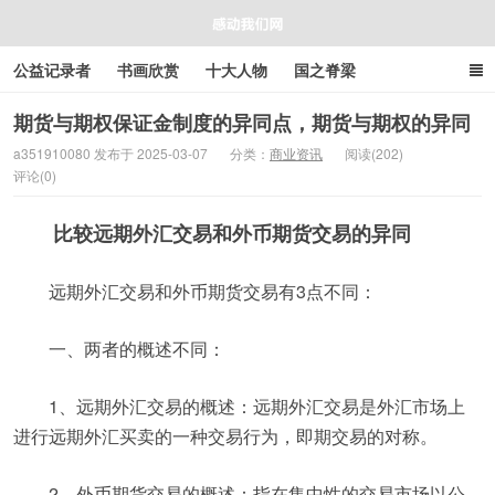
公益记录者
书画欣赏
十大人物
国之脊梁
好人好事
感人资讯
商业资讯
在线工具箱
期货与期权保证金制度的异同点，期货与期权的异同
a351910080 发布于 2025-03-07
分类：
商业资讯
阅读(202)
评论(0)
感动我们网
比较远期外汇交易和外币期货交易的异同
远期外汇交易和外币期货交易有3点不同：
一、两者的概述不同：
1、远期外汇交易的概述：远期外汇交易是外汇市场上
进行远期外汇买卖的一种交易行为，即期交易的对称。
2、外币期货交易的概述：指在集中性的交易市场以公