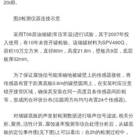
20dB。
图2检测仪器连接示意
采用T06原油储罐(常压常温)进行试验，其于2007年投
入使用，有10年未曾开罐检验。该储罐材料为SPV490Q，
容积10万立方米，直径80m，高度21.8m，壁板共9层，底层
板厚32mm。
为了保证腐蚀信号能准确地被罐壁上的传感器接收，将
传感器布置于距离底板0.6m的罐壁圆周上，在安装时应注意
错开接管区域，确保其安装在同一高度且各传感器间距相
等，形成闭合环状分布(沿圆周方向均匀布置24个传感器)。
对储罐底板的声发射检测数据进行噪声信号滤波､相关分
析､聚类､活性计算､腐蚀速率预测等综合处理分析后，从罐底
板的定位事件图(见下图)上可以看出：在2h的检测过程中，