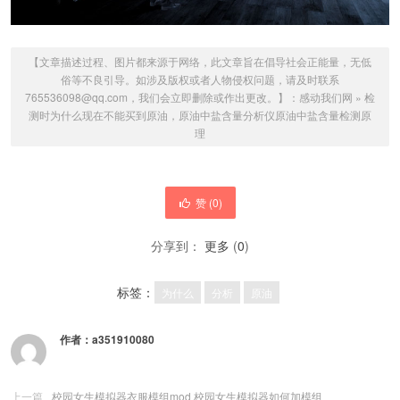
【文章描述过程、图片都来源于网络，此文章旨在倡导社会正能量，无低
俗等不良引导。如涉及版权或者人物侵权问题，请及时联系
765536098@qq.com，我们会立即删除或作出更改。】：
感动我们网
»
检
测时为什么现在不能买到原油，原油中盐含量分析仪原油中盐含量检测原
理
赞 (
0
)
分享到：
更多
(
0
)
标签：
为什么
分析
原油
作者：
a351910080
上一篇
校园女生模拟器衣服模组mod 校园女生模拟器如何加模组