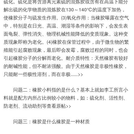
硫化。硫化是将含游离元素硫的混炼胶或含有在高温下能分
解出硫的化学物质的混炼胶在130～140℃的温度下加热，
使橡胶分子与硫发生作用。(3)氧化作用：当橡胶曝露在空气
中，特别是在日光、高温、潮湿等条件的影响下，会发生表
面龟裂、弹性消失、物理机械性能降低的变质现象。这种变
质现象即称为老化。(4)橡胶在保管过程中，由于微生物的繁
殖能引起腐败现象，最后即会发霉，腐败过程的同时，也会
引起橡胶分子的分解而老化。耐介质特性：天然橡胶有较好
的耐碱性能，但不耐浓强酸。由于天然橡胶是非极性橡胶，
只能耐一些极性溶剂，而在非极......>>
问题二：橡胶小料指的是什么？基本上就如李工所言小
料就是配方内所占比例较小的物料，如：硫化剂、活性剂、
防老剂、流动助剂等查看原帖>>
问题三：橡胶是什么橡胶是一种材质