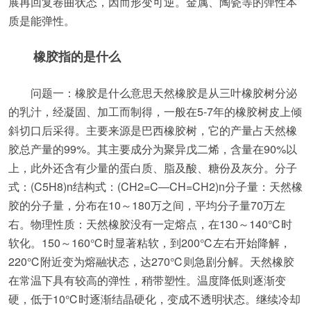
展再回复卷曲状态，因而形变可逆。金属、陶瓷等的弹性本
质是能弹性。
橡胶指的是什么
问题一：橡胶是什么意思天然橡胶是从三叶橡胶树分泌
的乳汁，经凝固、加工而制得，一般在5-7年的橡胶树皮上倾
斜切口后采得。主要来源是巴西橡胶树，它的产量占天然橡
胶总产量的99%。其主要成分为聚异戊二烯，含量在90%以
上，此外还含有少量的蛋白质、脂及酸、糖份及灰分。分子
式：(C5H8)n结构式：(CH2=C―CH=CH2)n分子量：天然橡
胶的分子量，分布在10～180万之间，平均分子量70万左
右。物理性质：天然橡胶没有一定熔点，在130～140℃时
软化。150～160℃时显著粘软，到200℃左右开始降解，
220℃附近变为熔融状态，达270℃则急剧分解。天然橡胶
在常温下具有较高的弹性，稍带塑性。温度降低则逐渐变
硬，低于10℃时逐渐结晶硬化，变成不透明状态。继续冷却