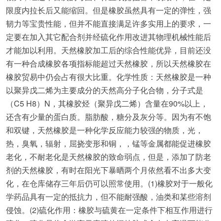
限度内拉长后又能缩回。但是橡胶虽然具有一定的弹性，强
韧力等宝贵性能，但并不能直接满足许多实用上的要求，一
定要在加入其它配合剂并经硫化作用改进其物理机械性能后
才能加以利用。天然橡胶加工后的综合性能优异，目前还没
有一种合成橡胶各项指标能超过天然橡胶，所以天然橡胶在
橡胶贸易中仍会占有很大比重。化学性质：天然橡胶是一种
以聚异戊二烯为主要成分的天然高分子化合物，分子式是
（C5 H8）N，其橡胶烃（聚异戊二烯）含量在90%以上，
还含有少量的蛋白质。脂肪酸，糖分及灰分等。因为有不饱
和双键，天然橡胶是一种化学反应能力较强的物质，光，
热，臭氧，辐射，屈挠变形和铜，，锰等金属都能促进橡胶
老化，不耐老化是天然橡胶的致命弱点，但是，添加了防老
剂的天然橡胶，有时在阳光下暴晒两个月依然看不出多大变
化，在仓库储存三年后仍可以照常使用。(1)橡胶对于一般化
学药品具有一定的抵抗力，但不能耐强酸，油类和某些溶剂
侵蚀。(2)硫化作用：橡胶与硫黄在一定条件下相互作用进行