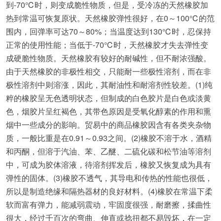
到-70℃时，则变成脆性物质，但是，受冷冻的天然橡胶加
热到常温可恢复原状。天然橡胶弹性很好，在0～100℃的范
围内，回弹率可达70～80%；当温度达到130℃时，忍保持
正常的使用性能；当低于-70℃时，天然橡胶才失去弹性变
成硬脆性物质。天然橡胶有较好的耐碱性，但不耐浓强酸。
由于天然橡胶的非极性相交，只能耐一些极性溶剂，而在非
极性溶剂中则溶涨，因此，其耐油性和耐溶剂性较差。(1)纯
粹的橡胶呈无色透明状态，但制成的白色胶片是白色或淡黄
色，烟胶片呈红褐色，其带色原因是受氧化醇素的作用和熏
烟中一些成分的影响。贸易中的商品橡胶因含有各类夹杂物
质，一般比重是在0.91～0.93之间。(2)橡胶不溶于水，酒精
和丙酮，但溶于汽油、苯、乙醚、二硫化碳和松节油等溶剂
中，可成为胶体溶液，待溶剂挥发后，橡胶又恢复成为具有
弹性的固体。(3)橡胶不透气，其导电和传热的性能也很低，
所以是制造绝缘和隔热器材的良好材料。(4)橡胶在常温下柔
软而富有弹力，能减弱震动，牢固度很强，耐磨擦，揉曲性
很大，经过千百次的弯曲、伸直或捻扭都不易毁坏，在一定