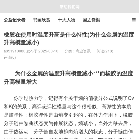
公益记录者
书画欣赏
十大人物
国之脊梁
好人好事
感人资讯
商业资讯
在线工具箱
橡胶在使用时温度升高是什么特性(为什么金属的温度
升高模量减小)
感动我们网
a351910080 发布于 2025-03-10
分类：
商业资讯
阅读(213)
评论(0)
为什么金属的温度升高模量减小***而橡胶的温度
升高模量增大
你学过热力学，记得有个关于熵的偏微分公式说明了Cv
和K的关系，高弹态弹性模量与这个很相似。高弹性的本质
是熵弹性：橡胶弹性是由熵变引起的，在外力作用下，橡胶
分子链由卷曲状态变为伸展状态，熵减小，当外力移去后，
由于热运动，分子链自发地趋向熵增大的状态，分子链由伸