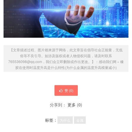
【文章描述过程、图片都来源于网络，此文章旨在倡导社会正能量，无低
俗等不良引导。如涉及版权或者人物侵权问题，请及时联系
765536098@qq.com，我们会立即删除或作出更改。】：
感动我们网
»
橡
胶在使用时温度升高是什么特性(为什么金属的温度升高模量减小)
赞 (
0
)
分享到：
更多
(
0
)
标签：
为什么
金属