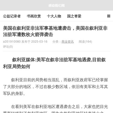
公益记录者
书画欣赏
十大人物
国之脊梁
好人好事
感人资讯
商业资讯
在线工具箱
美国在叙利亚非法军事基地遭袭击，美国在叙利亚非
法驻军遭数枚火箭弹袭击
感动我们网
a351910080 发布于 2025-03-16
分类：
商业资讯
阅读(164)
评论(0)
叙利亚媒体:美军在叙非法驻军基地遇袭,目前叙
利亚局势如何
叙利亚目前的局势相当混乱，而叙利亚政府军已经掌握
了大部分的地区，不过在极少数区域，依旧有美军和土耳其
军队的身影。
在看到美军在叙利亚地区遭遇袭击之后，大家也把目光