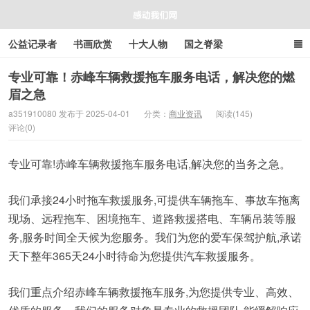
公益记录者
书画欣赏
十大人物
国之脊梁
好人好事
感人资讯
商业资讯
在线工具箱
专业可靠！赤峰车辆救援拖车服务电话，解决您的燃
眉之急
感动我们网
a351910080 发布于 2025-04-01
分类：
商业资讯
阅读(145)
评论(0)
专业可靠!赤峰车辆救援拖车服务电话,解决您的当务之急。
我们承接24小时拖车救援服务,可提供车辆拖车、事故车拖离
现场、远程拖车、困境拖车、道路救援搭电、车辆吊装等服
务,服务时间全天候为您服务。我们为您的爱车保驾护航,承诺
天下整年365天24小时待命为您提供汽车救援服务。
我们重点介绍赤峰车辆救援拖车服务,为您提供专业、高效、