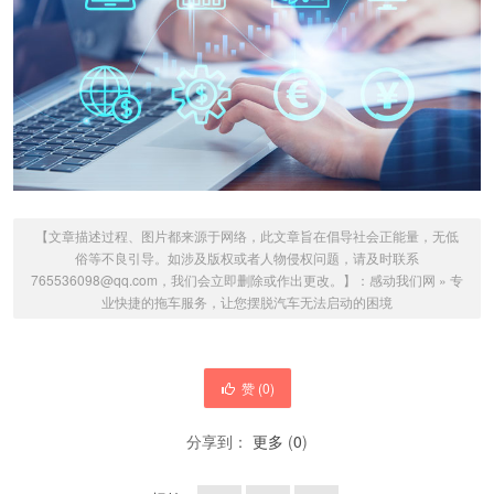
【文章描述过程、图片都来源于网络，此文章旨在倡导社会正能量，无低
俗等不良引导。如涉及版权或者人物侵权问题，请及时联系
765536098@qq.com，我们会立即删除或作出更改。】：
感动我们网
»
专
业快捷的拖车服务，让您摆脱汽车无法启动的困境
赞 (
0
)
分享到：
更多
(
0
)