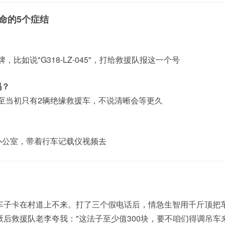
命的5个症结
比如说"G318-LZ-045"，打给救援队报这一个号
吗？
至当初只有2辆绝缘救援车，不说清晰会等更久
办公室，带着行车记载仪视频去
车子卡在村道上不来。打了三个假电话后，情急生智用千斤顶把
后救援队老李夸我："这法子至少值300块，要不咱们得调吊车来