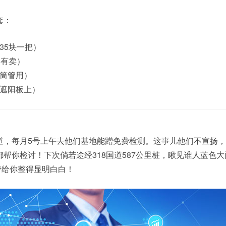
套：
35块一把）
圈有卖）
筒管用）
遮阳板上）
道，每月5号上午去他们基地能蹭免费检测。这事儿他们不宣扬
帮你检讨！下次倘若途经318国道587公里桩，瞅见谁人蓝色
管给你整得显明白白！