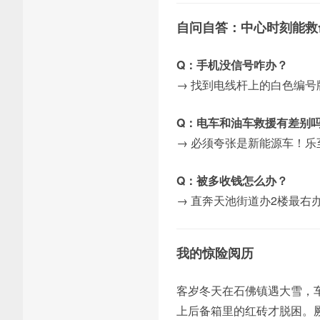
自问自答：中心时刻能救
Q：手机没信号咋办？
→ 找到电线杆上的白色编号牌，
Q：电车和油车救援有差别
→ 必须夸张是新能源车！乐
Q：被多收钱怎么办？
→ 直奔天池街道办2楼最右
我的惊险阅历
客岁冬天在石佛镇遇大雪，
上后备箱里的红砖才脱困。厥