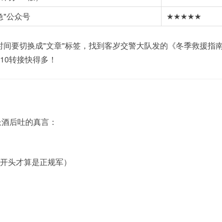
急"公众号
★★★★★
时间要切换成"文章"标签，找到客岁交警大队发的《冬季救援指
10转接快得多！
长酒后吐的真言：
J开头才算是正规军）