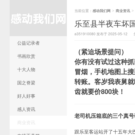
当前位置：
感动我们网
商业资讯
>
>
乐至县半夜车坏
a351910080 发布于 2025-05-12
公益记录者
（紧迫场景提问）
书画欣赏
你有没有试过这种抓
十大人物
冒烟，手机地图上搜
转账。客岁我表舅就
国之脊梁
齿就要价800块！
好人好事
感人资讯
老司机压箱底的三个真号
商业资讯
跟乐至客运站开了十五年大