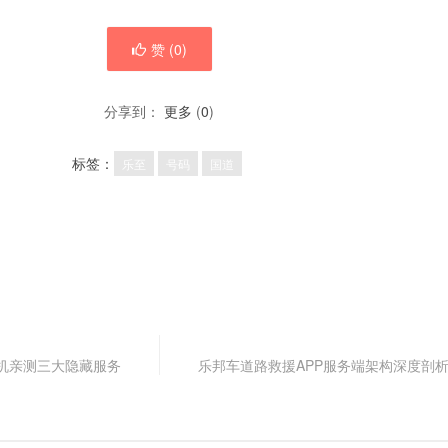
赞 (
0
)
分享到：
更多
(
0
)
标签：
乐至
号码
国道
机亲测三大隐藏服务
乐邦车道路救援APP服务端架构深度剖