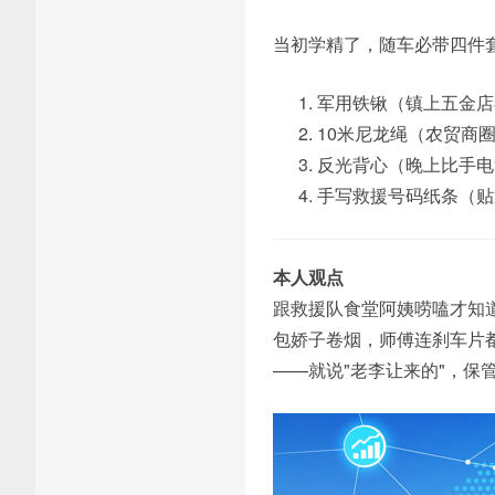
当初学精了，随车必带四件
军用铁锹（镇上五金店
10米尼龙绳（农贸商
反光背心（晚上比手电
手写救援号码纸条（贴
本人观点
跟救援队食堂阿姨唠嗑才知
包娇子卷烟，师傅连刹车片都
——就说"老李让来的"，保