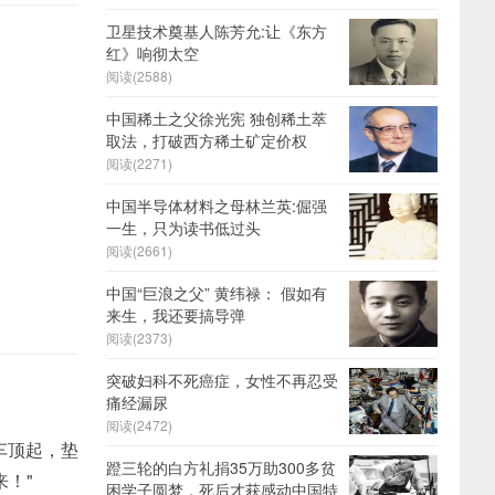
卫星技术奠基人陈芳允:让《东方
红》响彻太空
阅读(2588)
中国稀土之父徐光宪 独创稀土萃
取法，打破西方稀土矿定价权
阅读(2271)
中国半导体材料之母林兰英:倔强
一生，只为读书低过头
阅读(2661)
中国“巨浪之父” 黄纬禄： 假如有
来生，我还要搞导弹
阅读(2373)
突破妇科不死癌症，女性不再忍受
痛经漏尿
阅读(2472)
车顶起，垫
蹬三轮的白方礼捐35万助300多贫
！"
困学子圆梦，死后才获感动中国特