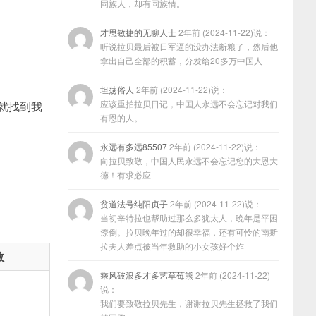
同族人，却有同族情。
才思敏捷的无聊人士
2年前 (2024-11-22)说：
听说拉贝最后被日军逼的没办法断粮了，然后他
拿出自己全部的积蓄，分发给20多万中国人
坦荡俗人
2年前 (2024-11-22)说：
应该重拍拉贝日记，中国人永远不会忘记对我们
就找到我
有恩的人。
永远有多远85507
2年前 (2024-11-22)说：
向拉贝致敬，中国人民永远不会忘记您的大恩大
德！有求必应
贫道法号纯阳贞子
2年前 (2024-11-22)说：
当初辛特拉也帮助过那么多犹太人，晚年是平困
潦倒。拉贝晚年过的却很幸福，还有可怜的南斯
拉夫人差点被当年救助的小女孩好个炸
数
乘风破浪多才多艺草莓熊
2年前 (2024-11-22)
说：
我们要致敬拉贝先生，谢谢拉贝先生拯救了我们