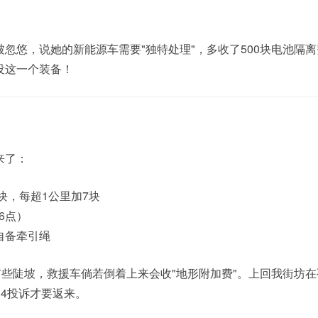
忽悠，说她的新能源车需要"独特处理"，多收了500块电池隔
没这一个装备！
来了：
块，每超1公里加7块
6点）
自备牵引绳
有些陡坡，救援车倘若倒着上来会收"地形附加费"。上回我街坊
234投诉才要返来。