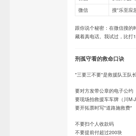
微信
搜"乐至应
跟你说个秘密：在微信搜的
藏着真电话。我试过，比打1
刑孤守看的救命口诀
"三要三不要"是救援队王队
要对方发带公章的电子公约
要现场拍救援车车牌（川M·
要开拓票时写"道路施救费"
不要扫个人收款码
不要提前付超过200块