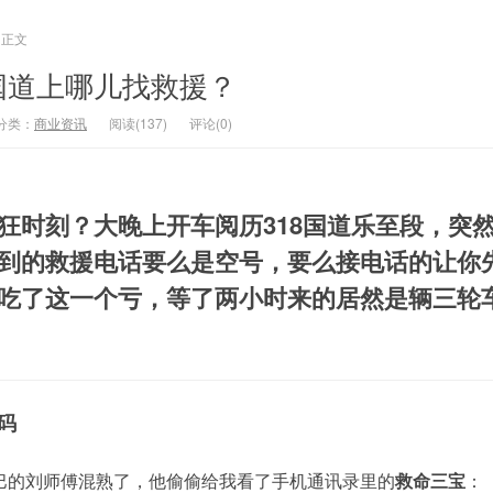
正文
国道上哪儿找救援？
分类：
商业资讯
阅读(137)
评论(0)
狂时刻？大晚上开车阅历318国道乐至段，突
到的救援电话要么是空号，要么接电话的让你
吃了这一个亏，等了两小时来的居然是辆三轮
码
巴的刘师傅混熟了，他偷偷给我看了手机通讯录里的
救命三宝
：