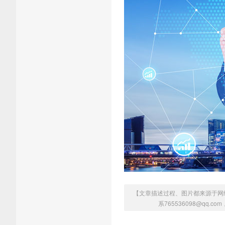
【文章描述过程、图片都来源于网
系765536098@qq