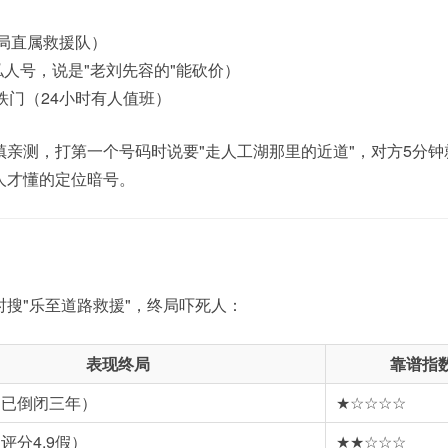
通行局直属救援队）
队长私人号，说是"老刘先容的"能砍价）
铁门（24小时有人值班）
亲测，打第一个号码时说要"走人工湖那里的近道"，对方5分钟
人才懂的定位暗号。
搜"乐至道路救援"，终局吓死人：
表现终局
靠谱指
（已倒闭三年）
★☆☆☆☆
评分4.9假）
★★☆☆☆