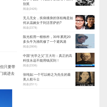
别奖
阅读(2426)
无儿无女，疾病缠身的张桂梅是如
何从温婉女子到活菩萨的?
阅读(2378)
陈光权用一根铁杵，30年累死20
多头牛为渔民修了一个避风港
阅读(2806)
中国“光学之父”王大珩：真正的高
科技永远不能用钱买到！
阅读(2336)
，但只要带
大门就进去
张纯如:一个可以称之为先生的最
美人权斗士
阅读(2511)