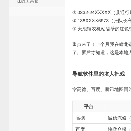
在线工具箱
① 0832-24XXXXX（县
② 138XXXX6973（张
③ 天池镇农机站隔壁的红色
重点来了！上个月我在蟠龙镇
了。厥后才知道，这是本地
导航软件里的坑人把戏
拿高德、百度、腾讯地图同时
平台
高德
诚信汽修
百度
快救命援（