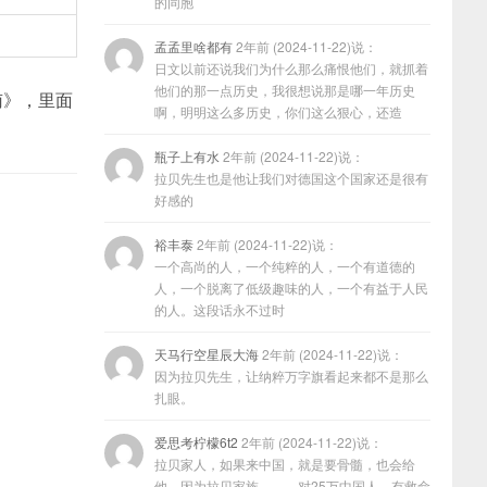
的同胞
孟孟里啥都有
2年前 (2024-11-22)说：
日文以前还说我们为什么那么痛恨他们，就抓着
他们的那一点历史，我很想说那是哪一年历史
南》，里面
啊，明明这么多历史，你们这么狠心，还造
瓶子上有水
2年前 (2024-11-22)说：
拉贝先生也是他让我们对德国这个国家还是很有
好感的
裕丰泰
2年前 (2024-11-22)说：
一个高尚的人，一个纯粹的人，一个有道德的
人，一个脱离了低级趣味的人，一个有益于人民
的人。这段话永不过时
天马行空星辰大海
2年前 (2024-11-22)说：
因为拉贝先生，让纳粹万字旗看起来都不是那么
扎眼。
爱思考柠檬6t2
2年前 (2024-11-22)说：
拉贝家人，如果来中国，就是要骨髓，也会给
他，因为拉贝家族………对25万中国人，有救命