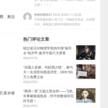
之恩！！！！
热情的紫苏21
2年前 (2024-11-22)说：
离费。厥后
中华民族的恩人有三位：约翰拉贝先生、白求恩
大夫，再就是已来到中国的埃文凯尔
热门评论文章
错过诺贝尔物理学奖的中国“核司
令”程开甲,集齐中国六大荣誉
阅读(2979)
“但愿人皆健，何妨我少钱”，秦均
天一生清苦却悬壶济世，26年为6
万人免费义诊
阅读(2333)
“两弹一星”元勋之郭永怀——飞机
在孔雀乡被
失事被烧成焦炭，怀中的数据却完
好无损！
阅读(2362)