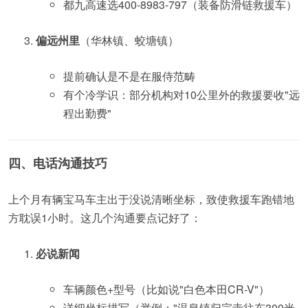
都九高速选400-8983-797（装备防滑链救援车）
偏远州里
（华林镇、蛟塘镇）
提前确认是不是在服侍范畴
有个冷学识：部分机构对10公里外的救援要收"远
程出勤费"
四、电话沟通技巧
上个月有辆宝马车主出于没说清晰坐标，致使救援车跑错地
方耽误1小时。这几个沟通要点记好了：
必说新闻
车辆颜色+型号（比如说"白色本田CR-V"）
详细坐标描写（举例："温泉镇归宗寺往东300米