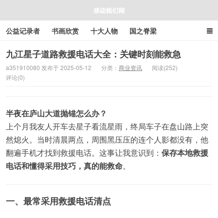
公益记录者
书画欣赏
十大人物
国之脊梁
好人好事
感人资讯
商业资讯
在线工具箱
九江星子道路救援电话大全：关键时刻能救急
a351910080 发布于 2025-05-12
分类：
商业资讯
阅读(252)
评论(0)
感动我们网
半夜在庐山大道抛锚怎么办？
上个月我友人开车去星子看流星雨，终局车子在盘山路上突
然熄火。当时清晨两点，周围黑压压的连个人影都没有，他
翻遍手机才找到救援电话。这事让我意识到：
保存本地救援
电话和懂得采用技巧，真的能救命
。
一、最常采用救援电话清点